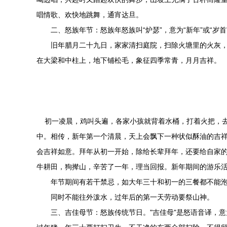
唱情歌、欢快地跳舞，通宵达旦。
二、怒族年节：怒族年怒族叫“炉瑟”，意为“新年”或“岁首
旧年腊月二十九日，家家清扫庭院，扫除火塘里的火灰，
在大梁和中柱上，地下铺松毛，象征四季常青，月月吉祥。
初一凌晨，鸡叫头遍，各家小孩就背着水桶，打着火把，去
中。相传，新年第一个清晨，天上会飘下一种状似酥油的吉祥
会吉祥如意。拜年从初一开始，除给长辈拜年，还要给自家
牛耕田，狗撵山，辛苦了一年，理当回报。新年期间的游乐活
年节期间有若干禁忌，如大年三十和初一的三餐都不能泡
同时不能往外泼水，过年后的第一天劳动要祭山神。
三、吉佳母节：怒族传统节日。"吉佳母"是怒语音译，意