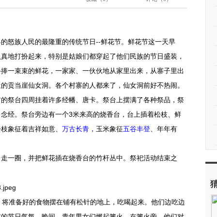
县的怒族人民的最隆重的传统节日--鲜花节。鲜花节这一天早
认真地打扮起来，特别是姑娘们都穿起了他们民族的节日盛装，
手捧一束束的鲜花，一家家、一伙伙地从家里出来，从寨子里出
近的贡当崖仙女洞。各个村寨的人都来了，仙女洞前好不热闹。
前的祭台四周挂着许多经幡、唐卡。祭台上摆满了各种祭品，祭
念经。祭台旁边有一个3米来高的烧香台，台上插着松枝、鲜
松枝象征着吉祥如意、
万古长青
，玉米象征
五谷丰登
、年年有
走一圈，并把鲜花插在烧香台的竹杆丛中。祭祀活动结束之
将准备好的食物摆在铺有松针的地上，吃喝起来。他们边吃边
重的节日气氛。晚间，青年男女们燃起篝火。在篝火旁，他们对