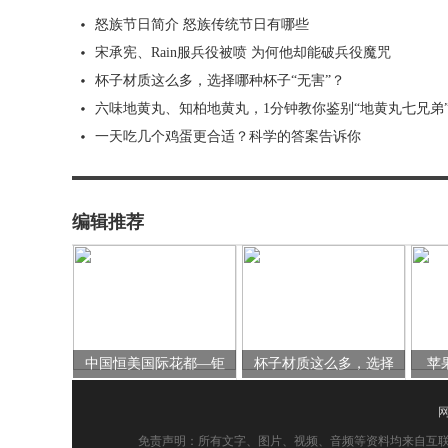
怒族节日简介 怒族传统节日有哪些
宋承宪、Rain服兵役被喷 为何他却能破兵役魔咒
杯子材质这么多，选择哪种杯子“无害”？
六味地黄丸、知柏地黄丸，1分钟教你鉴别“地黄丸七兄弟
一天吃几个鸡蛋更合适？科学的答案告诉你
编辑推荐
中国恒美国际花都—钜
杯子材质这么多，选择
苹
免责声明：所有文字、图片、视频、音频等资料均来自互