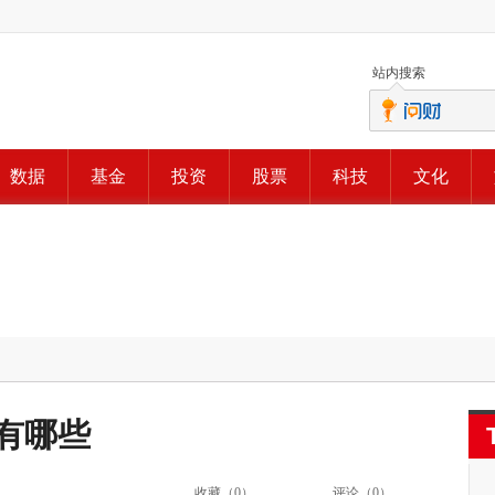
站内搜索
数据
基金
投资
股票
科技
文化
有哪些
收藏（
0
）
评论（
0
）