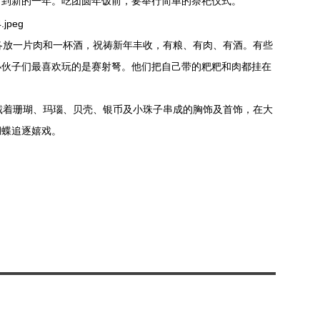
留到新的一年。吃团圆年饭前，要举行简单的祭祀仪式。
放一片肉和一杯酒，祝祷新年丰收，有粮、有肉、有酒。有些
小伙子们最喜欢玩的是赛射弩。他们把自己带的粑粑和肉都挂在
着珊瑚、玛瑙、贝壳、银币及小珠子串成的胸饰及首饰，在大
蝴蝶追逐嬉戏。