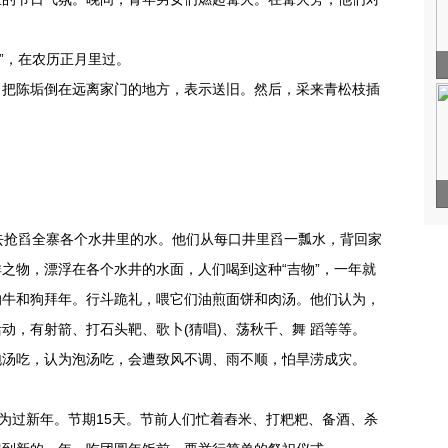
”，在农历正月里过。
把陈垢倒在远离家门的地方，表示送旧。然后，采来青松枝插
抢舀全寨各个水井里的水。他们从每口井里舀一瓢水，背回家
之物，漂浮在各个水井的水面，人们喝到这种“吉物”，一年就
的牛和狗拜年。行斗跪礼，喂它们油煎面饼和肉汤。他们认为，
动，有射箭、打石头靶、歌卜(猜唱)、荡秋千、舞 蹈等等。
汤吃，认为泡汤吃，会遭致风不调、雨不顺，怕旱涝成灾。
为过新年。节期15天。节前人们忙着舂米、打粑粑、备酒、杀