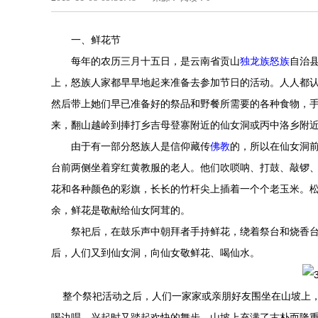
一、鲜花节
每年的农历三月十五日，是云南省贡山
独龙族
怒族
自治
上，怒族人家都早早地起来准备去参加节日的活动。人人都
然后带上她们早已准备好的祭品和野餐所需要的各种食物，
来，翻山越岭到捧打乡吉母登寨附近的仙女洞或丙中洛乡附
由于有一部分怒族人是信仰藏传
佛教
的，所以在仙女洞
台前两侧坐着穿红黄教服的老人。他们吹唢呐、打鼓、敲锣、
花和各种颜色的彩旗，长长的竹杆尖上插着一个个老玉米。
余，鲜花是敬献给仙女阿茸的。
祭祀后，在鼓乐声中朝拜者手持鲜花，绕着祭台和烧香台
后，人们又到仙女洞，向仙女敬鲜花、喝仙水。
整个祭祀活动之后，人们一家家或亲朋好友围坐在山坡上，
喝边唱，兴起时又踏起欢快的舞步，山坡上充满了古朴而隆