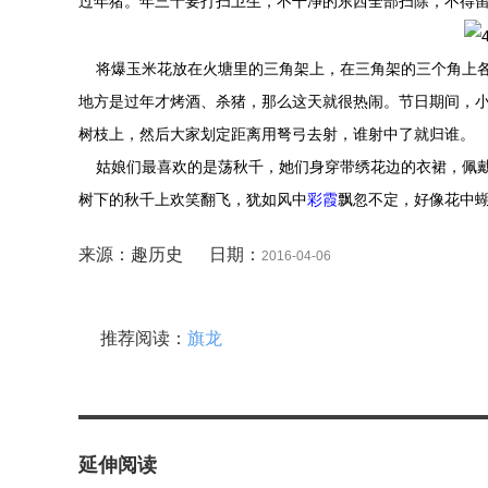
过年猪。年三十要打扫卫生，不干净的东西全部扫除，不得
将爆玉米花放在火塘里的三角架上，在三角架的三个角上各
地方是过年才烤酒、杀猪，那么这天就很热闹。节日期间，
树枝上，然后大家划定距离用弩弓去射，谁射中了就归谁。
姑娘们最喜欢的是荡秋千，她们身穿带绣花边的衣裙，佩戴
树下的秋千上欢笑翻飞，犹如风中
彩霞
飘忽不定，好像花中
来源：趣历史 日期：
2016-04-06
推荐阅读：
旗龙
延伸阅读