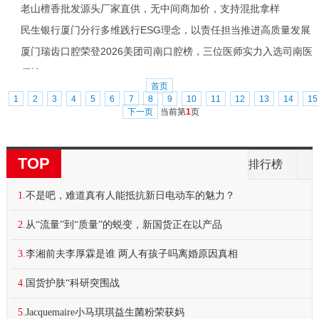
老山檀香批发源头厂家直供，无中间商加价，支持混批拿样
民生银行厦门分行多维践行ESG理念，以责任担当推进高质量发展
厦门瑞齿口腔荣登2026美团司南口腔榜，三位医师实力入选司南医
师榜
首页
1
2
3
4
5
6
7
8
9
10
11
12
13
14
15
下一页
当前第
1
页
TOP
排行榜
1.
不是吧，难道真有人能抵抗新日电动车的魅力？
2.
从“流量”到“质量”的蜕变，新国货正在以产品
3.
李湘前夫李厚霖是谁 两人有孩子吗离婚原因真相
4.
国货护肤“科研突围战
5.
Jacquemaire小马琪琪益生菌粉荣获妈