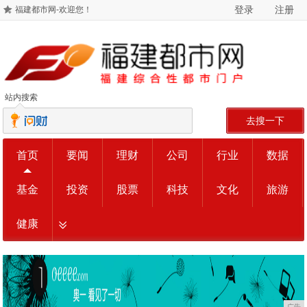
登录
注册
福建都市网-欢迎您！
站内搜索
去搜一下
首页
要闻
理财
公司
行业
数据
基金
投资
股票
科技
文化
旅游
健康
广告