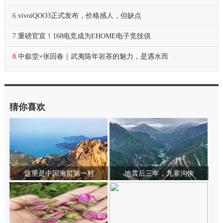
6.
vivoiQOO3正式发布，价格感人，但缺点
7.
重磅官宣！168电竞成为EHOME电子竞技俱
8.
中叙堂×张回春｜武夷陈年岩茶的魅力，是遇水而
猜你喜欢
这里是中国海蜇第一村
地震后三年，九寨沟恢