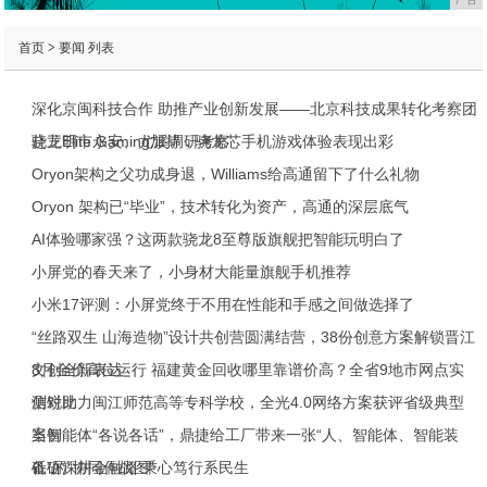
首页
>
要闻
列表
深化京闽科技合作 助推产业创新发展——北京科技成果转化考察团
赴三明市永安、尤溪调研考察
骁龙Elite Gaming加持，骁龙芯手机游戏体验表现出彩
Oryon架构之父功成身退，Williams给高通留下了什么礼物
Oryon 架构已“毕业”，技术转化为资产，高通的深层底气
AI体验哪家强？这两款骁龙8至尊版旗舰把智能玩明白了
小屏党的春天来了，小身材大能量旗舰手机推荐
小米17评测：小屏党终于不用在性能和手感之间做选择了
“丝路双生 山海造物”设计共创营圆满结营，38份创意方案解锁晋江
文创全新表达
8月金价高位运行 福建黄金回收哪里靠谱价高？全省9地市网点实
测对比
信锐助力闽江师范高等专科学校，全光4.0网络方案获评省级典型
案例
当智能体“各说各话”，鼎捷给工厂带来一张“人、智能体、智能装
备”的“协同作战图”
砥砺深耕金融路 秉心笃行系民生