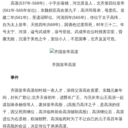
高湛(537年-568年)，小字步落稽，河北景县人，北齐第四任皇帝
(561年-565年在位)，东魏权臣高欢第九子，高洋同母弟，母娄氏。皇
建二年(561年)，受遗诏即位。河清四年(565年)，传位于太子高纬，
自为太上皇帝。天统四年(568年)，因酒色过度而死，时年三十二。年
号太宁、河清，谥号武成帝，庙号世祖。武成帝在位时残害宗室，昏
庸无能，沉湎于美色之中，宠信小人，不思国事，北齐岌岌可危。
齐国皇帝高湛
事件
齐国皇帝高湛幼时就一表人才，深得父亲高欢喜爱。东魏元象年
间，封长广郡公;北齐天保初年，进爵长广王。与兄长常山王高演一起
谋划诛杀杨愔等人，废掉皇帝高殷，(高殷乃高洋之子，是高演的侄
子，因父死而继位，高洋临终前命高演辅助高殷)，高演继位后，高湛
进位为右丞相，权倾朝野。高演临死时为了不让自己的儿子高百年落
得高殷的命运，决定传位于弟弟高湛。