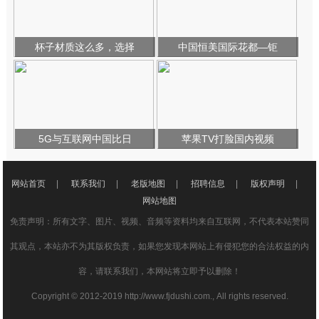
杯子材质这么多，选择
中国恒美国际花都—钜
5G与互联网中国比日
苹果TV打脸国内视频
网站首页
|
联系我们
|
老版地图
|
招聘信息
|
版权声明
|
网站地图
免责声明：所有文字、图片、视频、音频等资料均来自互联网，不代表本站赞同
其观点，本站亦不为其版权负责，如果您发现本网站上有侵犯您的合法权益的内
容，请联系我们，本网站将立即予以删除！
Copyright © 2012-2019 http://www.fjdushi.com., All rights reserved.