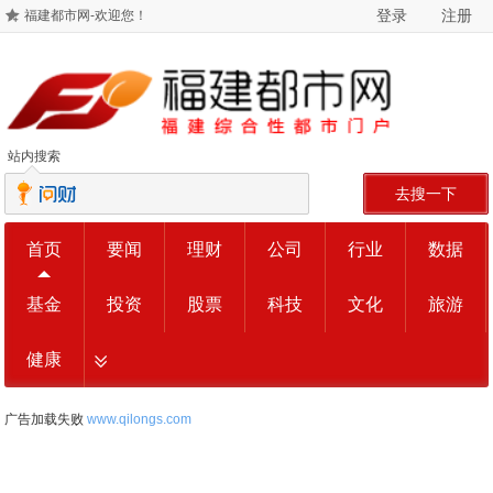
登录
注册
福建都市网-欢迎您！
站内搜索
去搜一下
首页
要闻
理财
公司
行业
数据
基金
投资
股票
科技
文化
旅游
健康
广告加载失败
www.qilongs.com