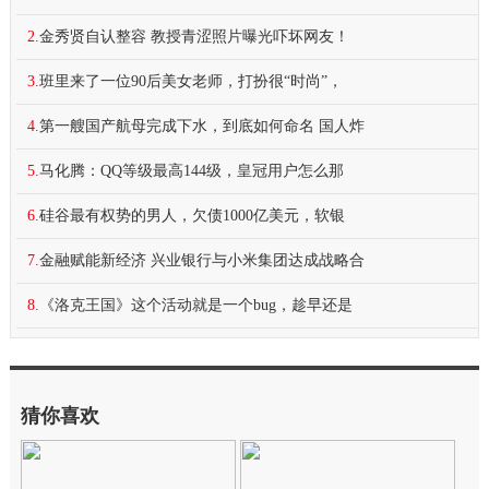
2.
金秀贤自认整容 教授青涩照片曝光吓坏网友！
3.
班里来了一位90后美女老师，打扮很“时尚”，
4.
第一艘国产航母完成下水，到底如何命名 国人炸
5.
马化腾：QQ等级最高144级，皇冠用户怎么那
6.
硅谷最有权势的男人，欠债1000亿美元，软银
7.
金融赋能新经济 兴业银行与小米集团达成战略合
8.
《洛克王国》这个活动就是一个bug，趁早还是
猜你喜欢