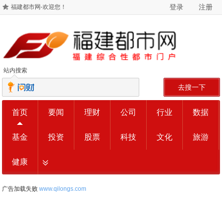
登录
注册
福建都市网-欢迎您！
站内搜索
去搜一下
首页
要闻
理财
公司
行业
数据
基金
投资
股票
科技
文化
旅游
健康
广告加载失败
www.qilongs.com