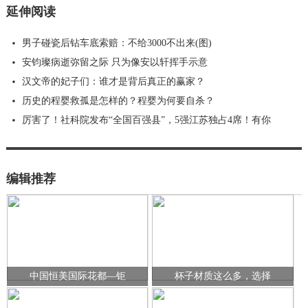
延伸阅读
男子碰瓷后钻车底索赔：不给3000不出来(图)
安钧璨病逝弥留之际 只为像安以轩挥手示意
汉文帝的妃子们：谁才是背后真正的赢家？
历史的程婴救孤是怎样的？程婴为何要自杀？
厉害了！社科院发布“全国百强县”，5强江苏独占4席！有你
编辑推荐
中国恒美国际花都—钜
杯子材质这么多，选择