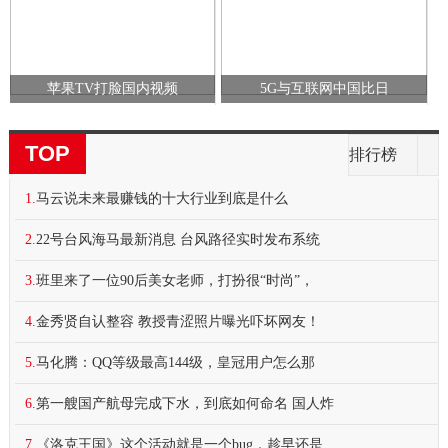
苹果TV打脸国内视频
5G与互联网中国比日
TOP
排行榜
1.
马云说未来最赚钱的十大行业到底是什么
2.
22号台风海马最新消息 台风路径实时发布系统
3.
班里来了一位90后美女老师，打扮很“时尚”，
4.
金秀贤自认整容 教授青涩照片曝光吓坏网友！
5.
马化腾：QQ等级最高144级，皇冠用户怎么那
6.
第一艘国产航母完成下水，到底如何命名 国人炸
7.
《洛克王国》这个活动就是一个bug，趁早还是