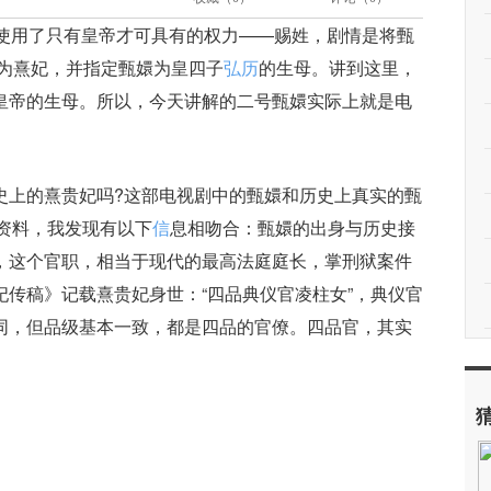
使用了只有皇帝才可具有的权力——赐姓，剧情是将甄
号为熹妃，并指定甄嬛为皇四子
弘历
的生母。讲到这里，
皇帝的生母。所以，今天讲解的二号甄嬛实际上就是电
史上的熹贵妃吗?这部电视剧中的甄嬛和历史上真实的甄
的资料，我发现有以下
信
息相吻合：甄嬛的出身与历史接
，这个官职，相当于现代的最高法庭庭长，掌刑狱案件
传稿》记载熹贵妃身世：“四品典仪官凌柱女”，典仪官
同，但品级基本一致，都是四品的官僚。四品官，其实