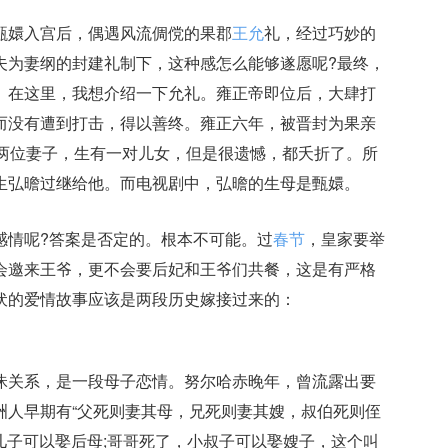
嬛入宫后，偶遇风流倜傥的果郡
王允
礼，经过巧妙的
夫为妻纲的封建礼制下，这种感怎么能够遂愿呢?最终，
。在这里，我想介绍一下允礼。雍正帝即位后，大肆打
而没有遭到打击，得以善终。雍正六年，被晋封为果亲
有两位妻子，生有一对儿女，但是很遗憾，都夭折了。所
生弘曕过继给他。而电视剧中，弘曕的生母是甄嬛。
情呢?答案是否定的。根本不可能。过
春节
，皇家要举
会邀来王爷，更不会要后妃和王爷们共餐，这是有严格
伏的爱情故事应该是两段历史嫁接过来的：
昧关系，是一段母子恋情。努尔哈赤晚年，曾流露出要
洲人早期有“父死则妻其母，兄死则妻其嫂，叔伯死则侄
，儿子可以娶后母;哥哥死了，小叔子可以娶嫂子，这个叫