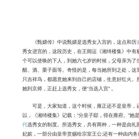
《甄嬛传》中说甄嬛是选秀女入宫的，这点和历
秀女进宫的，这段历史，在王闿运《湘绮楼集》中有
个可以使唤的下人，到她六七岁的时候，父母亲为了
醋、酒、栗子面等。奇怪的是，每当她所到之处，这
只吉祥鸟，都愿意她来到自己的店铺，生意好红火。
她到京师，正赶上选秀女，便“当选入宫” 。
可是，大家知道，这个时候，雍正还不是皇帝，
以，《湘绮楼集》记载：“分皇子邸，得在雍府。”她
代
选秀女的制度。所选秀女，共有两种，一种是由礼
妃嫔，一部分由皇帝赏赐给宗室王公;还有一种由内