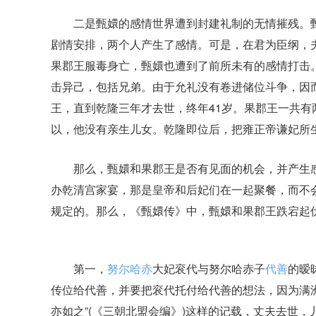
二是甄嬛的感情世界遭到封建礼制的无情摧残。甄
剧情安排，两个人产生了感情。可是，在君为臣纲，
果郡王服毒身亡，甄嬛也遭到了前所未有的感情打击
击异己，包括兄弟。由于允礼没有卷进储位斗争，因
王，直到乾隆三年才去世，终年41岁。果郡王一共
以，他没有亲生儿女。乾隆即位后，把雍正帝谦妃所
那么，甄嬛和果郡王是否有见面的机会，并产生感
办乾清宫家宴，那是皇帝和后妃们在一起聚餐，而不
规定的。那么，《甄嬛传》中，甄嬛和果郡王跌宕起
第一，
努尔哈赤
大妃衮代与努尔哈赤子
代善
的暧
传位给代善，并要把衮代托付给代善的想法，因为满
亦如之”(《三朝北盟会编》)这样的记载，丈夫去世