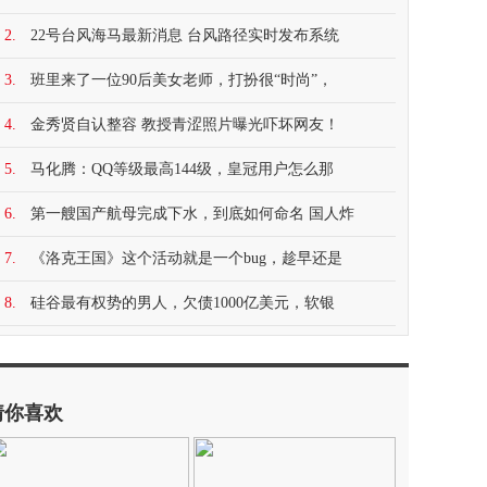
2.
22号台风海马最新消息 台风路径实时发布系统
3.
班里来了一位90后美女老师，打扮很“时尚”，
4.
金秀贤自认整容 教授青涩照片曝光吓坏网友！
5.
马化腾：QQ等级最高144级，皇冠用户怎么那
6.
第一艘国产航母完成下水，到底如何命名 国人炸
7.
《洛克王国》这个活动就是一个bug，趁早还是
8.
硅谷最有权势的男人，欠债1000亿美元，软银
猜你喜欢