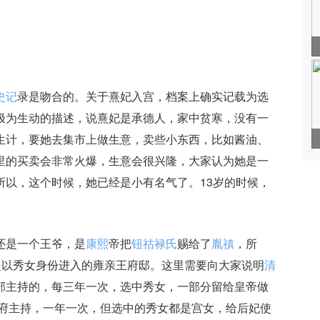
史记
录是吻合的。关于熹妃入宫，档案上确实记载为选
极为生动的描述，说熹妃是承德人，家中贫寒，没有一
生计，要她去集市上做生意，卖些小东西，比如酱油、
里的买卖会非常火爆，生意会很兴隆，大家认为她是一
所以，这个时候，她已经是小有名气了。13岁的时候，
还是一个王爷，是
康熙
帝把
钮祜禄氏
赐给了
胤禛
，所
是以秀女身份进入的雍亲王府邸。这里需要向大家说明
清
部主持的，每三年一次，选中秀女，一部分留给皇帝做
务府主持，一年一次，但选中的秀女都是宫女，给后妃使