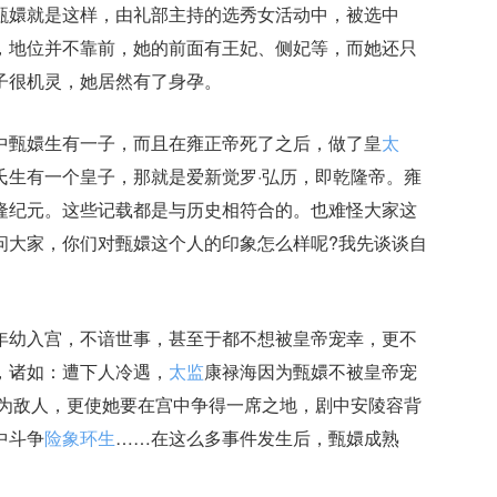
甄嬛就是这样，由礼部主持的选秀女活动中，被选中
，地位并不靠前，她的前面有王妃、侧妃等，而她还只
子很机灵，她居然有了身孕。
甄嬛生有一子，而且在雍正帝死了之后，做了皇
太
氏生有一个皇子，那就是爱新觉罗·弘历，即乾隆帝。雍
隆纪元。这些记载都是与历史相符合的。也难怪大家这
问大家，你们对甄嬛这个人的印象怎么样呢?我先谈谈自
幼入宫，不谙世事，甚至于都不想被皇帝宠幸，更不
，诸如：遭下人冷遇，
太监
康禄海因为甄嬛不被皇帝宠
成为敌人，更使她要在宫中争得一席之地，剧中安陵容背
中斗争
险象环生
……在这么多事件发生后，甄嬛成熟
。