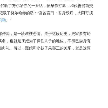
衮代听了努尔哈赤的一番话，便早作打算，和代善提前交
记载了努尔哈赤的话：“吾曾言曰：吾身殁后，大阿哥须
贝勒
。”
嫁传闻，是一段叔嫂恋情。关于这段历史，史家多有论
其名，也就是庄妃为了保住儿子的地位，不得已委身有
婚典礼。所以，甄嬛和小叔子果郡王的关系，就是这两