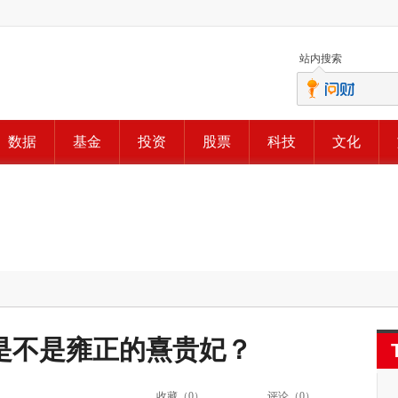
站内搜索
数据
基金
投资
股票
科技
文化
是不是雍正的熹贵妃？
收藏（
0
）
评论（
0
）