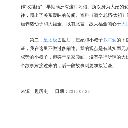
作“收继婚”，早期满洲有这种习俗。所以身为大妃的
往，闹出了关系暧昧的传闻。资料《满文老档·太祖》
赡养诸幼子和大福金。以有此言，故大福金倾心于
大
第二，
皇太极
去世后，庄妃和小叔子
多尔衮
的下
证，我在这里不做过多阐述。我的观点是有其实而无
权势的小叔子，但碍于皇家颜面，没有举行所谓的大
个故事嫁接过来的，后一段故事则更加接近些。
来源：趣历史 日期：
2015-07-23