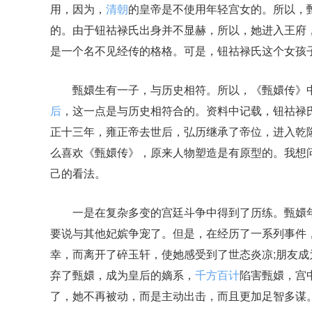
用，因为，
清朝
的皇帝是不使用年轻宫女的。所以，
的。由于钮祜禄氏出身并不显赫，所以，她进入王府
是一个名不见经传的格格。可是，钮祜禄氏这个女孩
甄嬛生有一子，与历史相符。所以，《甄嬛传》中
后
，这一点是与历史相符合的。资料中记载，钮祜禄
正十三年，雍正帝去世后，弘历继承了帝位，进入乾
么喜欢《甄嬛传》，原来人物塑造是有原型的。我想
己的看法。
一是在复杂多变的宫廷斗争中得到了历练。甄嬛年
要说与其他妃嫔争宠了。但是，在经历了一系列事件
幸，而离开了碎玉轩，使她感受到了世态炎凉;朋友
弃了甄嬛，成为皇后的嫡系，
千方百计
陷害甄嬛，宫
了，她不再被动，而是主动出击，而且更加足智多谋