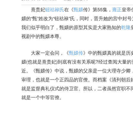
熹贵妃
钮祜
禄氏
在《
甄嬛
传》第55集，
雍正
皇帝
嬛的“甄”姓改为“钮祜禄”氏，同时，晋升她的宫中封
我们似乎明白了，甄嬛的原型其实是大家熟知的
乾隆
视剧中的甄嬛本尊。
大家一定会问，《
甄嬛传
》中的甄嬛真的就是历
嬛(也就是熹贵妃)到底有没有关系呢?经过查阅大量
近。《甄嬛传》中说，甄嬛的父亲是一位大理寺少卿
审理，也就是一个正四品的官僚。而档案《清列朝后妃
就是监督典礼仪式的侍卫官。所以，二者虽然官职不
就是一个中等官僚。