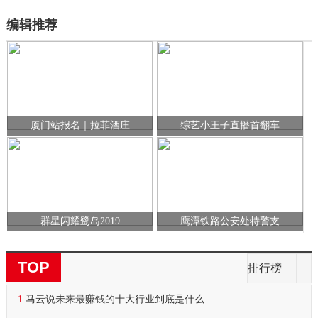
编辑推荐
厦门站报名｜拉菲酒庄
综艺小王子直播首翻车
群星闪耀鹭岛2019
鹰潭铁路公安处特警支
TOP
排行榜
1.
马云说未来最赚钱的十大行业到底是什么