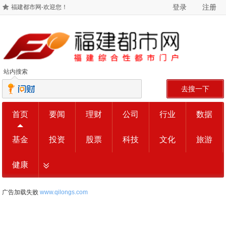
登录
注册
福建都市网-欢迎您！
站内搜索
去搜一下
首页
要闻
理财
公司
行业
数据
基金
投资
股票
科技
文化
旅游
健康
广告加载失败
www.qilongs.com