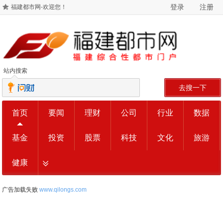
登录
注册
福建都市网-欢迎您！
站内搜索
去搜一下
首页
要闻
理财
公司
行业
数据
基金
投资
股票
科技
文化
旅游
健康
广告加载失败
www.qilongs.com