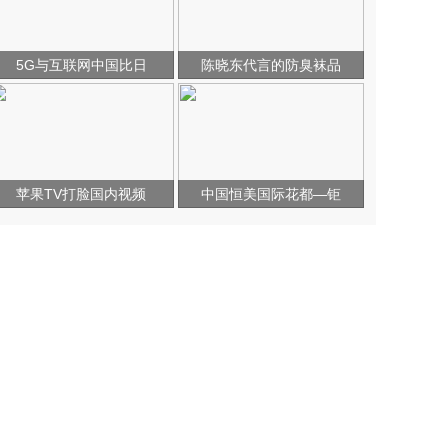
5G与互联网中国比日
陈晓东代言的防臭袜品
苹果TV打脸国内视频
中国恒美国际花都—钜