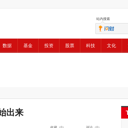
站内搜索
数据
基金
投资
股票
科技
文化
始出来
收藏（
0
）
评论（
0
）