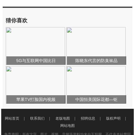
猜你喜欢
5G与互联网中国比日
陈晓东代言的防臭袜品
苹果TV打脸国内视频
中国恒美国际花都—钜
网站首页
|
联系我们
|
老版地图
|
招聘信息
|
版权声明
|
网站地图
免责声明：所有文字、图片、视频、音频等资料均来自互联网，不代表本站赞同