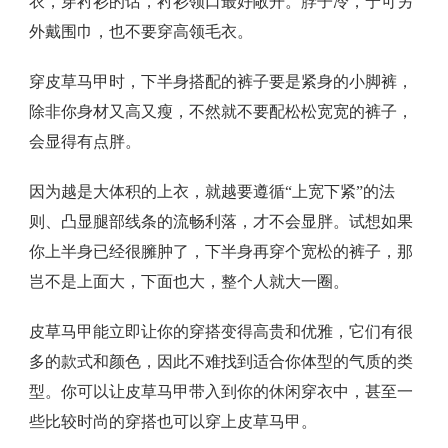
衣，穿衬衫的话，衬衫领口最好敞开。脖子冷，宁可另
外戴围巾，也不要穿高领毛衣。
穿皮草马甲时，下半身搭配的裤子要是紧身的小脚裤，
除非你身材又高又瘦，不然就不要配松松宽宽的裤子，
会显得有点胖。
因为越是大体积的上衣，就越要遵循“上宽下紧”的法
则、凸显腿部线条的流畅利落，才不会显胖。试想如果
你上半身已经很臃肿了，下半身再穿个宽松的裤子，那
岂不是上面大，下面也大，整个人就大一圈。
皮草马甲能立即让你的穿搭变得高贵和优雅，它们有很
多的款式和颜色，因此不难找到适合你体型的气质的类
型。你可以让皮草马甲带入到你的休闲穿衣中，甚至一
些比较时尚的穿搭也可以穿上皮草马甲。