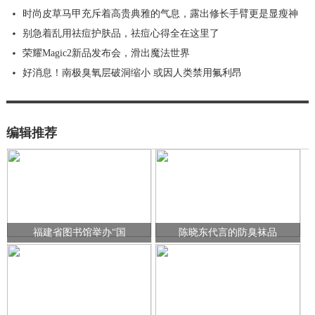
时尚皮草马甲充斥着高贵典雅的气息，露出修长手臂更是显瘦神
别急着乱用祛痘护肤品，祛痘心得全在这里了
荣耀Magic2新品发布会，滑出魔法世界
好消息！南极臭氧层破洞缩小 或因人类禁用氟利昂
编辑推荐
福建省图书馆举办“国
陈晓东代言的防臭袜品