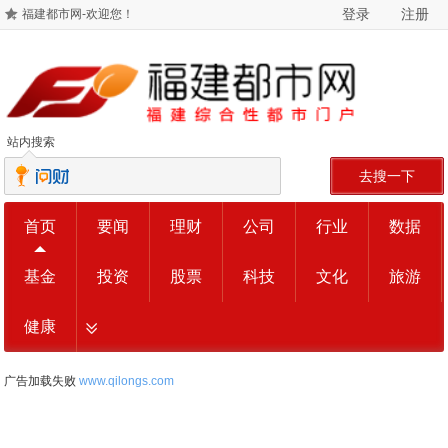
登录
注册
福建都市网-欢迎您！
站内搜索
去搜一下
首页
要闻
理财
公司
行业
数据
基金
投资
股票
科技
文化
旅游
健康
广告加载失败
www.qilongs.com