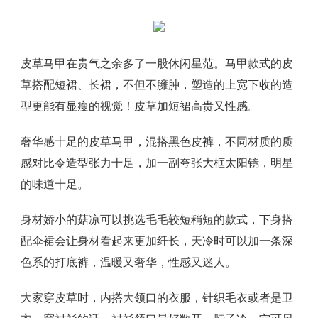
皮草马甲在贵气之余多了一股休闲星范。马甲款式的皮
草搭配短裙、长裙，不但不臃肿，塑造的上宽下收的造
型更能有显瘦的视觉！皮草加短裙高贵又性感。
奢华感十足的皮草马甲，混搭黑色皮裤，不同材质的质
感对比令造型张力十足，加一副夸张大框太阳镜，明星
的味道十足。
身材娇小的菇凉可以挑选毛毛较短稍短的款式，下身搭
配伞裙会让身材看起来更加纤长，天冷时可以加一条深
色系的打底裤，温暖又奢华，性感又迷人。
大家穿皮草时，内搭大领口的衣服，针织毛衣或者是卫