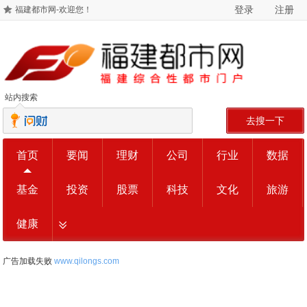
登录
注册
福建都市网-欢迎您！
站内搜索
去搜一下
首页
要闻
理财
公司
行业
数据
基金
投资
股票
科技
文化
旅游
健康
广告加载失败
www.qilongs.com