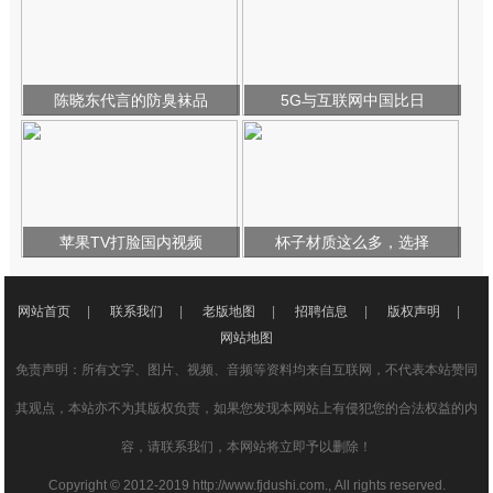
陈晓东代言的防臭袜品
5G与互联网中国比日
苹果TV打脸国内视频
杯子材质这么多，选择
网站首页
|
联系我们
|
老版地图
|
招聘信息
|
版权声明
|
网站地图
免责声明：所有文字、图片、视频、音频等资料均来自互联网，不代表本站赞同
其观点，本站亦不为其版权负责，如果您发现本网站上有侵犯您的合法权益的内
容，请联系我们，本网站将立即予以删除！
Copyright © 2012-2019 http://www.fjdushi.com., All rights reserved.