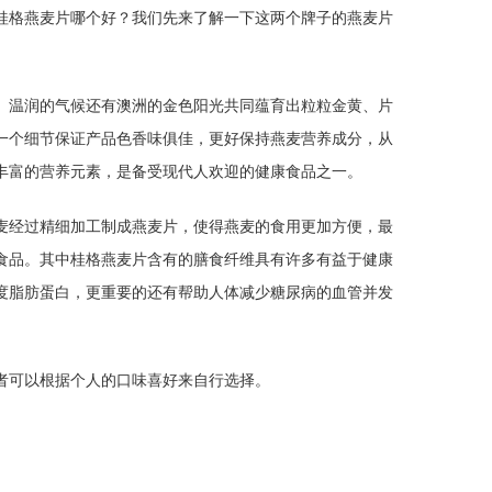
桂格燕麦片哪个好？我们先来了解一下这两个牌子的燕麦片
、温润的气候还有澳洲的金色阳光共同蕴育出粒粒金黄、片
一个细节保证产品色香味俱佳，更好保持燕麦营养成分，从
丰富的营养元素，是备受现代人欢迎的健康食品之一。
麦经过精细加工制成燕麦片，使得燕麦的食用更加方便，最
食品。其中桂格燕麦片含有的膳食纤维具有许多有益于健康
度脂肪蛋白，更重要的还有帮助人体减少糖尿病的血管并发
者可以根据个人的口味喜好来自行选择。