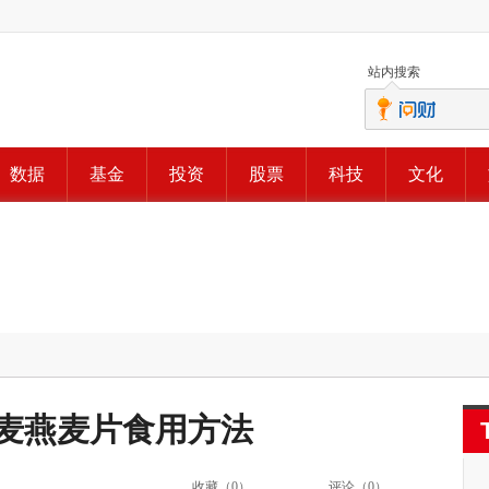
站内搜索
数据
基金
投资
股票
科技
文化
西麦燕麦片食用方法
收藏（
0
）
评论（
0
）