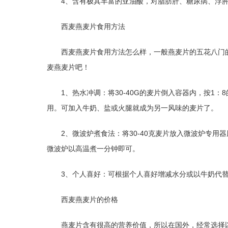
4、含有极其丰富的亚油酸，对脂肪肝、糖尿病、浮
西麦燕麦片食用方法
西麦燕麦片食用方法怎么样，一般燕麦片的五花八门
麦燕麦片吧！
1、热水冲调：将30-40G的麦片倒入容器内，按1
用。可加入牛奶、盐或火腿就成为另一风味的麦片了。
2、微波炉煮食法：将30-40克麦片放入微波炉专用
微波炉以高温煮一分钟即可。
3、个人喜好：可根据个人喜好增减水分或以牛奶代
西麦燕麦片的价格
燕麦片含有很高的营养价值，所以在国外，经常选择