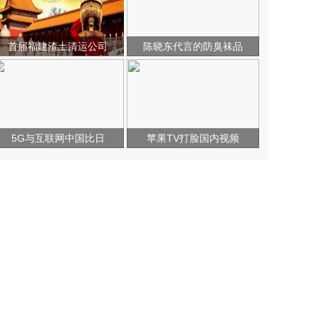
首届福建渣土清运公司
陈晓东代言的防臭袜品
5G与互联网中国比日
苹果TV打脸国内视频