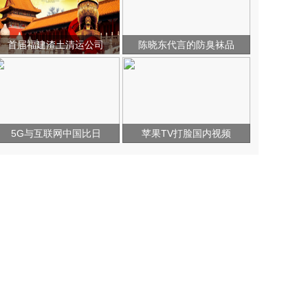
首届福建渣土清运公司
陈晓东代言的防臭袜品
5G与互联网中国比日
苹果TV打脸国内视频