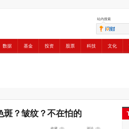
站内搜索
数据
基金
投资
股票
科技
文化
色斑？皱纹？不在怕的
收藏（
0
）
评论（
0
）