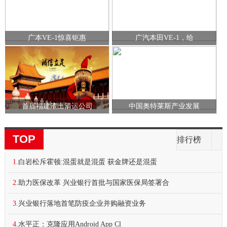
广本VE-1惊喜钜惠
广汽本田VE-1，给
首届福建渣土清运公司
中国奥特莱斯产业发展
TOP
排行榜
1.
白岩松斥霍顿:混蛋就是混蛋 获金牌还是混蛋
2.
助力医保改革 兴业银行首批与国家医保局签署合
3.
兴业银行落地首笔防疫企业并购融资业务
4.
水平正：克隆应用Android App Cl