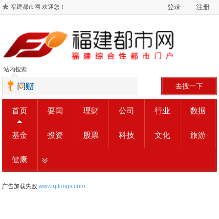
登录
注册
福建都市网-欢迎您！
站内搜索
去搜一下
首页
要闻
理财
公司
行业
数据
基金
投资
股票
科技
文化
旅游
健康
广告加载失败
www.qilongs.com