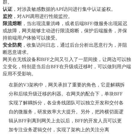
群。
认证
，对涉及敏感数据的API访问进行集中认证鉴权。
监控
，对API调用进行性能监控。
限流熔断
，当出现流量洪峰，或者后端BFF/微服务出现延迟
或故障，网关能够主动进行限流熔断，保护后端服务，并保
持前端用户体验可以接受。
安全防爬
，收集访问日志，通过后台分析出恶意行为，并阻
断恶意请求。
网关在无线设备和BFF之间又引入了一层间接，让两边可以独
立变化，特别是当后台BFF在升级或迁移时，可以做到用户端
应用不受影响。
在新的V3架构中，网关承担了重要的角色，它是解耦拆
分和后续升级迁移的利器。在网关的配合下，单块BFF
实现了解耦拆分，各业务线团队可以独立开发和交付各
自的微服务，研发效率大大提升。另外，把跨横切面逻
辑从BFF剥离到网关上去以后，BFF的开发人员可以更
加专注业务逻辑交付，实现了架构上的关注分离