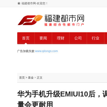
福建都市网-欢迎您！
首页
要闻
理财
公司
行业
广告加载失败
www.qilongs.com
首页
>
基金
> 正文
华为手机升级EMIUI10后
量会更耐用