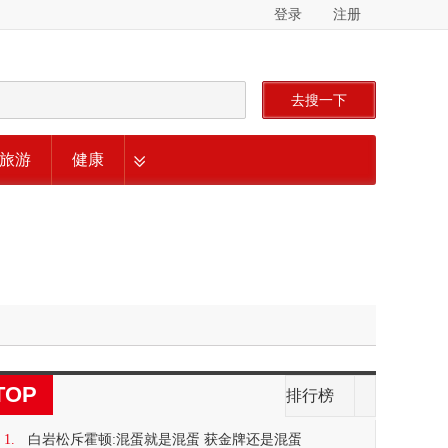
登录
注册
去搜一下
旅游
健康
TOP
排行榜
1.
白岩松斥霍顿:混蛋就是混蛋 获金牌还是混蛋