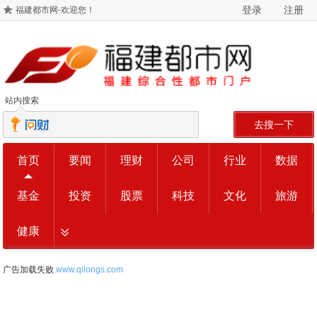
登录
注册
福建都市网-欢迎您！
站内搜索
去搜一下
首页
要闻
理财
公司
行业
数据
基金
投资
股票
科技
文化
旅游
健康
广告加载失败
www.qilongs.com