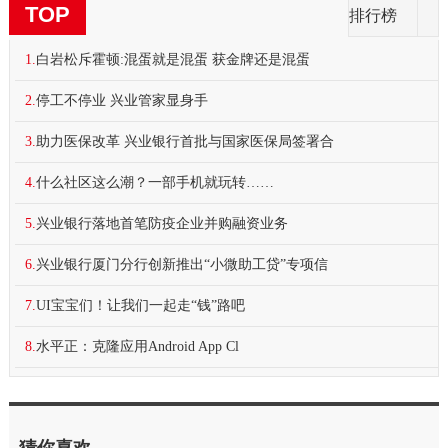
TOP
排行榜
1.
白岩松斥霍顿:混蛋就是混蛋 获金牌还是混蛋
2.
停工不停业 兴业管家显身手
3.
助力医保改革 兴业银行首批与国家医保局签署合
4.
什么社区这么潮？一部手机就玩转……
5.
兴业银行落地首笔防疫企业并购融资业务
6.
兴业银行厦门分行创新推出“小微助工贷”专项信
7.
UI宝宝们！让我们一起走“钱”路吧
8.
水平正：克隆应用Android App Cl