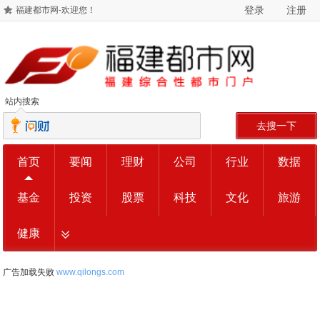
登录
注册
福建都市网-欢迎您！
站内搜索
去搜一下
首页
要闻
理财
公司
行业
数据
基金
投资
股票
科技
文化
旅游
健康
广告加载失败
www.qilongs.com