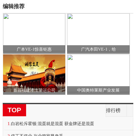
编辑推荐
广本VE-1惊喜钜惠
广汽本田VE-1，给
首届福建渣土清运公司
中国奥特莱斯产业发展
TOP
排行榜
1.
白岩松斥霍顿:混蛋就是混蛋 获金牌还是混蛋