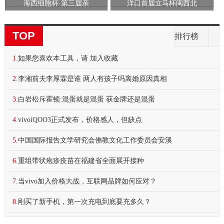
海西细胞杯·第三届亲
洋口首届立马杯闽西北
TOP
排行榜
1.
如果您喜欢本工具，请 加入收藏
2.
李湘前夫李厚霖是谁 两人有孩子吗离婚原因真相
3.
白岩松斥霍顿:混蛋就是混蛋 获金牌还是混蛋
4.
vivoiQOO3正式发布，价格感人，但缺点
5.
中国国际报告文学研究会佛教文化工作委员会安溪
6.
重组带状疱疹疫苗在福建省全面展开接种
7.
当vivo加入价格大战，互联网品牌如何应对？
8.
刚买了新手机，第一次充电到底要充多久？