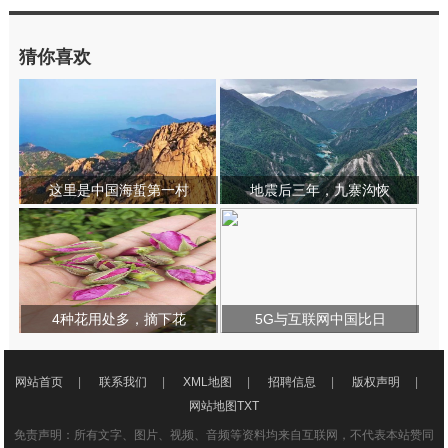
猜你喜欢
这里是中国海蜇第一村
地震后三年，九寨沟恢
4种花用处多，摘下花
5G与互联网中国比日
网站首页
|
联系我们
|
XML地图
|
招聘信息
|
版权声明
|
网站地图
TXT
免责声明：所有文字、图片、视频、音频等资料均来自互联网，不代表本站赞同