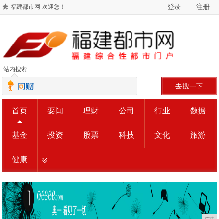
登录
注册
福建都市网-欢迎您！
站内搜索
去搜一下
首页
要闻
理财
公司
行业
数据
基金
投资
股票
科技
文化
旅游
健康
广告