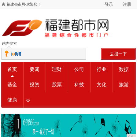
登录
注册
福建都市网-欢迎您！
站内搜索
去搜一下
首页
要闻
理财
公司
行业
数据
基金
投资
股票
科技
文化
旅游
健康
广告