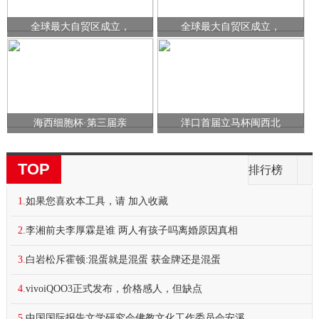
全球最大自贸区成立，
全球最大自贸区成立，
海西细胞杯·第三届亲
洋口首届立马杯闽西北
TOP
排行榜
1.
如果您喜欢本工具，请 加入收藏
2.
李湘前夫李厚霖是谁 两人有孩子吗离婚原因真相
3.
白岩松斥霍顿:混蛋就是混蛋 获金牌还是混蛋
4.
vivoiQOO3正式发布，价格感人，但缺点
5.
中国国际报告文学研究会佛教文化工作委员会安溪