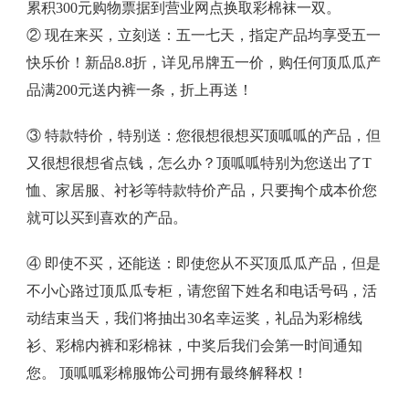
累积300元购物票据到营业网点换取彩棉袜一双。
② 现在来买，立刻送：五一七天，指定产品均享受五一
快乐价！新品8.8折，详见吊牌五一价，购任何顶瓜瓜产
品满200元送内裤一条，折上再送！
③ 特款特价，特别送：您很想很想买顶呱呱的产品，但
又很想很想省点钱，怎么办？顶呱呱特别为您送出了T
恤、家居服、衬衫等特款特价产品，只要掏个成本价您
就可以买到喜欢的产品。
④ 即使不买，还能送：即使您从不买顶瓜瓜产品，但是
不小心路过顶瓜瓜专柜，请您留下姓名和电话号码，活
动结束当天，我们将抽出30名幸运奖，礼品为彩棉线
衫、彩棉内裤和彩棉袜，中奖后我们会第一时间通知
您。 顶呱呱彩棉服饰公司拥有最终解释权！