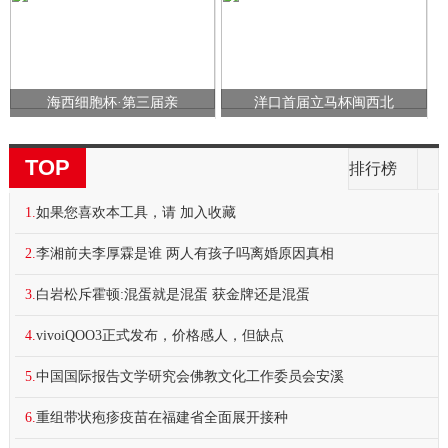
海西细胞杯·第三届亲
洋口首届立马杯闽西北
TOP
排行榜
1.
如果您喜欢本工具，请 加入收藏
2.
李湘前夫李厚霖是谁 两人有孩子吗离婚原因真相
3.
白岩松斥霍顿:混蛋就是混蛋 获金牌还是混蛋
4.
vivoiQOO3正式发布，价格感人，但缺点
5.
中国国际报告文学研究会佛教文化工作委员会安溪
6.
重组带状疱疹疫苗在福建省全面展开接种