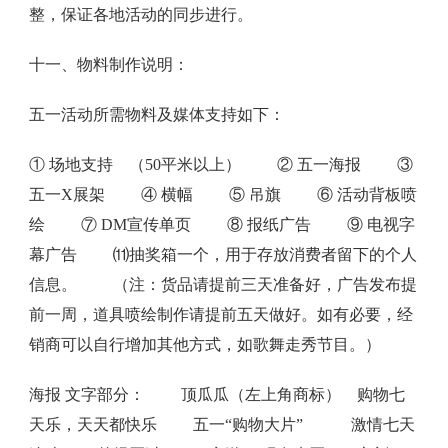
整，保证各地活动的同步进行。
十一、物料制作说明：
五一活动所需物料及媒体支持如下：
① 场地支持 （50平米以上） ② 五一海报 ③
五一X展架 ④ 横幅 ⑤ 吊旗 ⑥ 活动背板喷
绘 ⑦ DM宣传单页 ⑧ 报纸广告 ⑨ 电视字
幕广告 ⑾抽奖箱一个，用于存放消费者留下的个人
信息。 （注：货品请提前三天准备好，广告发布提
前一周，道具喷绘制作请提前五天做好。如有必要，经
销商可以自行增加其他方式，如歌舞走秀节目。）
海报 文字部分： 顶瓜瓜（左上角商标） 购物七
天乐，天天都快乐 五一“购物大片” 激情七天