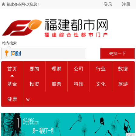
登录
注册
福建都市网-欢迎您！
站内搜索
去搜一下
首页
要闻
理财
公司
行业
数据
基金
投资
股票
科技
文化
旅游
健康
广告