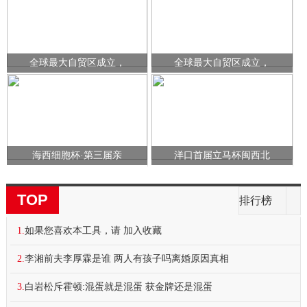
全球最大自贸区成立，
全球最大自贸区成立，
海西细胞杯·第三届亲
洋口首届立马杯闽西北
TOP
排行榜
1.
如果您喜欢本工具，请 加入收藏
2.
李湘前夫李厚霖是谁 两人有孩子吗离婚原因真相
3.
白岩松斥霍顿:混蛋就是混蛋 获金牌还是混蛋