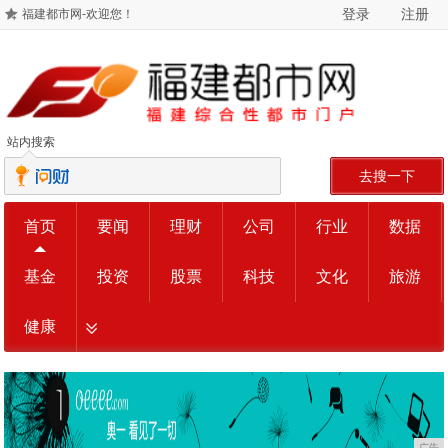
登录
注册
福建都市网-欢迎您！
站内搜索
去搜一下
首页
要闻
理财
公司
行业
数据
基金
投资
股票
科技
文化
旅游
健康
广告