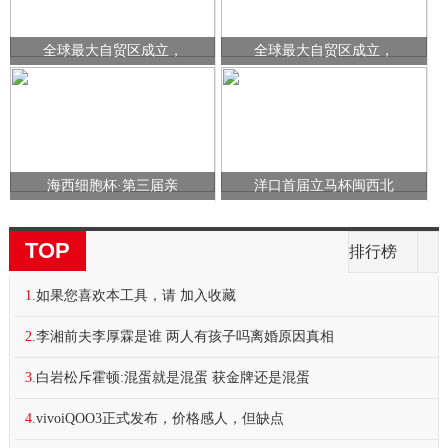
全球最大自贸区成立，
全球最大自贸区成立，
海西细胞杯·第三届亲
洋口首届立马杯闽西北
TOP
排行榜
1.
如果您喜欢本工具，请 加入收藏
2.
李湘前夫李厚霖是谁 两人有孩子吗离婚原因真相
3.
白岩松斥霍顿:混蛋就是混蛋 获金牌还是混蛋
4.
vivoiQOO3正式发布，价格感人，但缺点