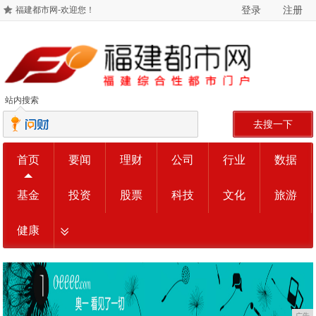
登录
注册
福建都市网-欢迎您！
站内搜索
去搜一下
首页
要闻
理财
公司
行业
数据
基金
投资
股票
科技
文化
旅游
健康
广告