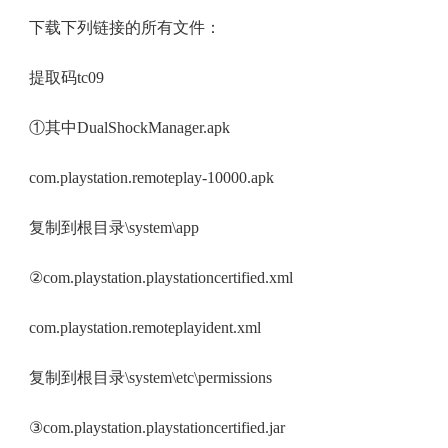
下载下列链接的所有文件：
提取码tc09
①其中DualShockManager.apk
com.playstation.remoteplay-10000.apk
复制到根目录\system\app
②com.playstation.playstationcertified.xml
com.playstation.remoteplayident.xml
复制到根目录\system\etc\permissions
③com.playstation.playstationcertified.jar