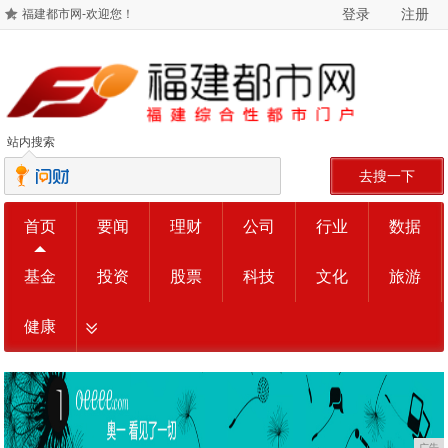
登录
注册
福建都市网-欢迎您！
站内搜索
去搜一下
首页
要闻
理财
公司
行业
数据
基金
投资
股票
科技
文化
旅游
健康
广告