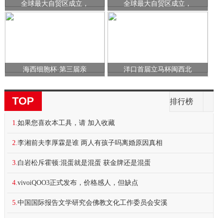
全球最大自贸区成立，
全球最大自贸区成立，
海西细胞杯·第三届亲
洋口首届立马杯闽西北
TOP
排行榜
1.
如果您喜欢本工具，请 加入收藏
2.
李湘前夫李厚霖是谁 两人有孩子吗离婚原因真相
3.
白岩松斥霍顿:混蛋就是混蛋 获金牌还是混蛋
4.
vivoiQOO3正式发布，价格感人，但缺点
5.
中国国际报告文学研究会佛教文化工作委员会安溪