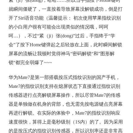
紧（ji）张(dong)，哈哈……所以当手指按下Home键时
就瞬间僵硬了，一直按着导致屏幕没解锁成功，倒是打
开了Siri语音功能（温馨提示： 初次使用苹果指纹识别
的小白用户很有可能会出现类似的情况哦，呵呵
呵…），不过“紧（ji）张(dong)”过后，手指终于“学
会”了按下Home键弹起之后轻放在上面，此时瞬间解锁
屏幕的流畅让我顿时觉得神马“密码解锁“和”图形解
锁“都完全弱爆了~~~
华为Mate7是第一部搭载按压式指纹识别的国产手机，
Mate7的指纹识别支持在熄屏状态下直接通过指纹识别
传感器进行点亮解锁屏幕操作，所以尽管Mate7的传感
器是单独做在机身的背部，也无需先按电源键点亮屏幕
再进行解锁。在实际的体验中，Mate7的指纹识别响应
速度很快，算得上是毫秒级别（1S内）的了。因为采用
的是按压式的指纹识别传感器，所以识别率还是非常高