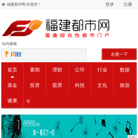
登录
注册
福建都市网-欢迎您！
站内搜索
去搜一下
首页
要闻
理财
公司
行业
数据
基金
投资
股票
科技
文化
旅游
健康
广告