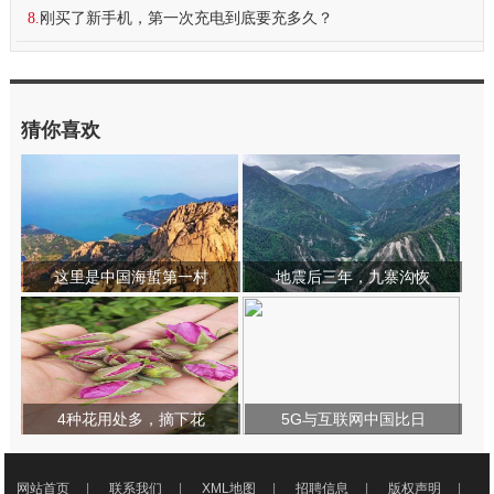
8.
刚买了新手机，第一次充电到底要充多久？
猜你喜欢
这里是中国海蜇第一村
地震后三年，九寨沟恢
4种花用处多，摘下花
5G与互联网中国比日
网站首页
|
联系我们
|
XML地图
|
招聘信息
|
版权声明
|