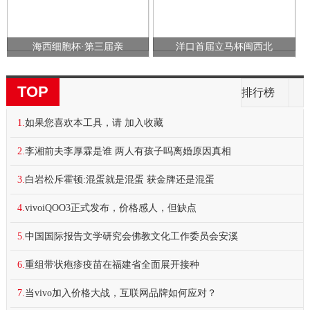
海西细胞杯·第三届亲
洋口首届立马杯闽西北
TOP
排行榜
1.
如果您喜欢本工具，请 加入收藏
2.
李湘前夫李厚霖是谁 两人有孩子吗离婚原因真相
3.
白岩松斥霍顿:混蛋就是混蛋 获金牌还是混蛋
4.
vivoiQOO3正式发布，价格感人，但缺点
5.
中国国际报告文学研究会佛教文化工作委员会安溪
6.
重组带状疱疹疫苗在福建省全面展开接种
7.
当vivo加入价格大战，互联网品牌如何应对？