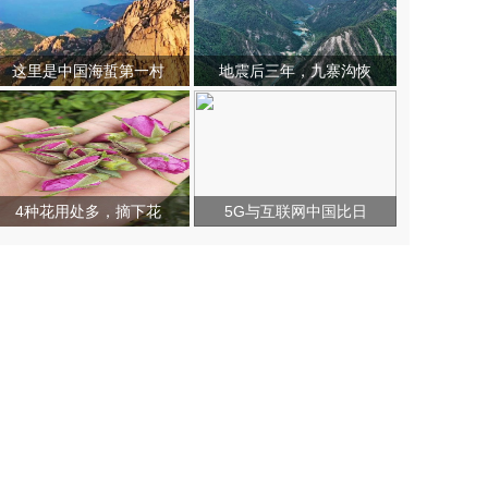
这里是中国海蜇第一村
地震后三年，九寨沟恢
4种花用处多，摘下花
5G与互联网中国比日