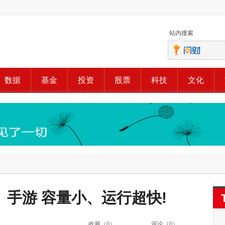
站内搜索
数据
基金
投资
股票
科技
文化
手游 容量小、运行超快!
收藏（
0
）
评论（
0
）