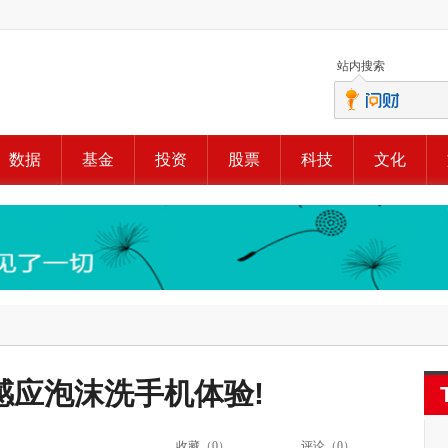
站内搜索
数据
基金
投资
股票
科技
文化
感应泡沫洗手机体验!
收藏（
0
）
评论（
0
）