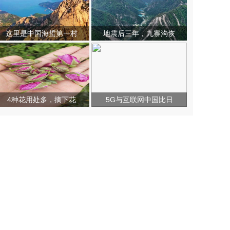
这里是中国海蜇第一村
地震后三年，九寨沟恢
4种花用处多，摘下花
5G与互联网中国比日