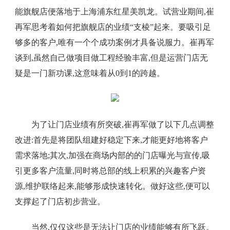
能旗舰店便落地于上海浦东红星美凯龙。试营业期间,崔
再军思考着如何把旗舰店的业绩“支棱”起来。要吸引足
够多的客户,唯有一个个成功案例才具备说服力。崔再军
谈到,虽然自己做项目做工程经验丰富,但是运营门店无
疑是一门新功课,这意味着从0到1的跨越。
为了让门店业绩有所突破,崔再军做了以下几点调整
改进:首先是将团队组建好稳定下来,才能更好地将客户
需求落地;其次,加强在商场内部的的门店曝光与宣传,吸
引更多客户流量,同时将总部的线上积累的兴趣客户资
源,维护联络起来,能够形成快速转化。做好这些,便可以
支撑起了门店初步营业。
当然,仅仅这些是无法让门店的业绩能够有所飞跃。