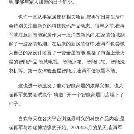
地,能够与家人团聚的日子鲜少。
也许一直从事家居建材相关项目,崔再军日常生活中
会特别关注最新兴的科技数码产品动态。很早之前,崔再
军就注意到智能家居作为一股消费新风尚,在家装领域刮
起了一波家装热潮。在后来的新房装修中,崔再军也尝试
为自己的家设计装置了一套全屋智能,囊括了市面上最火
爆的智能产品,智慧电视、智能冰箱、智能门锁、智能洗
衣机等。第一次体验全屋智能后,崔再军便欲罢不能。
这也进一步激发了他对智能家居的浓厚兴趣。也为
崔再军想要尝试换个“轨道”:开一个智能家居门店埋下了
种子。
喜欢每天在各大平台浏览最时兴的科技产品内容,是
崔再军与欧瑞博结缘的开始。2020年6月的某天,崔再军