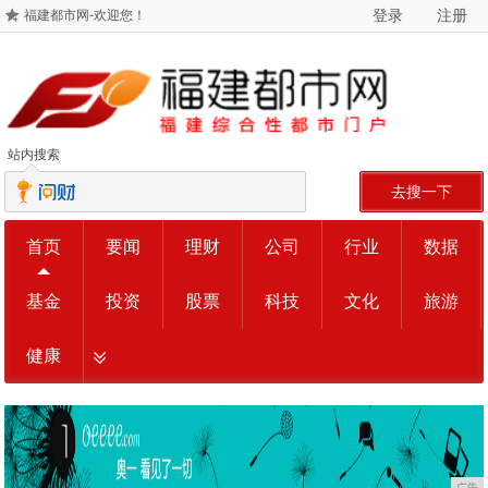
登录
注册
福建都市网-欢迎您！
站内搜索
去搜一下
首页
要闻
理财
公司
行业
数据
基金
投资
股票
科技
文化
旅游
健康
广告