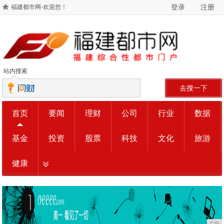
登录
注册
福建都市网-欢迎您！
站内搜索
去搜一下
首页
要闻
理财
公司
行业
数据
基金
投资
股票
科技
文化
旅游
健康
广告