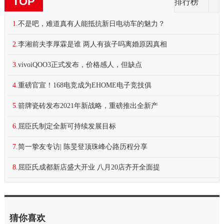
TOP
排行榜
1.
不是吧，难道真有人能抵抗新日电动车的魅力？
2.
李湘前夫李厚霖是谁 两人有孩子吗离婚原因真相
3.
vivoiQOO3正式发布，价格感人，但缺点
4.
重磅官宣！168电竞成为EHOME电子竞技俱
5.
箭牌瓷砖发布2021年新战略，重磅推出全新产
6.
屈臣氏制定全新可持续发展目标
7.
简一挚友专访| 陈旻登顶珠峰心路历程分享
8.
屈臣氏成都新店盛大开业 八月20店齐开全面提
猜你喜欢