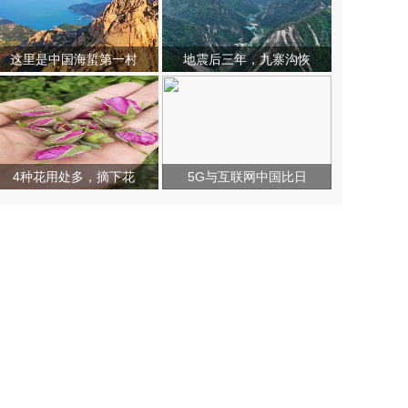
这里是中国海蜇第一村
地震后三年，九寨沟恢
4种花用处多，摘下花
5G与互联网中国比日