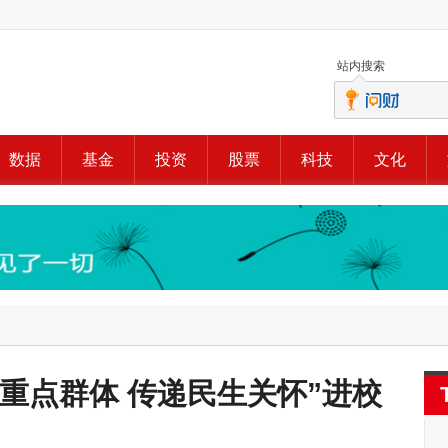
站内搜索
数据
基金
投资
股票
科技
文化
重点群体 传递民生关怀”进校