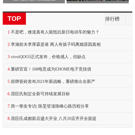
TOP
排行榜
1.
不是吧，难道真有人能抵抗新日电动车的魅力？
2.
李湘前夫李厚霖是谁 两人有孩子吗离婚原因真相
3.
vivoiQOO3正式发布，价格感人，但缺点
4.
重磅官宣！168电竞成为EHOME电子竞技俱
5.
箭牌瓷砖发布2021年新战略，重磅推出全新产
6.
屈臣氏制定全新可持续发展目标
7.
简一挚友专访| 陈旻登顶珠峰心路历程分享
8.
屈臣氏成都新店盛大开业 八月20店齐开全面提