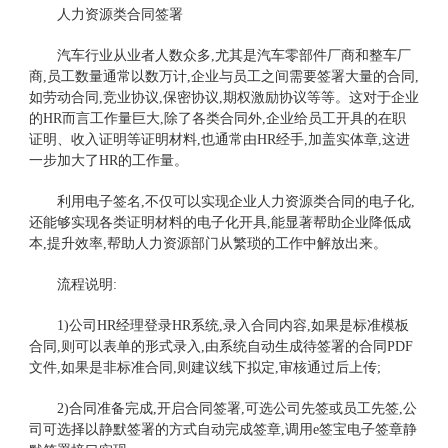
人力资源类合同签署
汽车行业从业者人数众多,尤其是汽车零部件厂商和整车厂
商,员工数量通常以数万计,企业与员工之间需要签署大量的合同,
如劳动合同,竞业协议,保密协议,期权激励协议等等。这对于企业
的HR而言工作量巨大,除了各类合同外,企业给员工开具的在职
证明、收入证明等证明材料,也通常由HR经手,加盖实体章,这进
一步加大了HR的工作量。
利用电子签名,不仅可以实现企业人力资源类合同的电子化,
还能够实现各类证明材料的电子化开具,能显著帮助企业降低成
本,提升效率,帮助人力资源部门从繁琐的工作中解放出来。
流程说明:
1)公司HR经理登录HR系统,录入合同内容,如果是标准模板
合同,则可以表单的形式录入,由系统自动生成待签署的合同PDF
文件,如果是非标准合同,则建议线下拟定,审核通过后上传;
2)合同准备完成,开启合同签署,可选公司先签或员工先签,公
司可选择以静默签署的方式自动完成签章,调用e签宝电子签章静