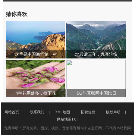
猜你喜欢
这里是中国海蜇第一村
地震后三年，九寨沟恢
4种花用处多，摘下花
5G与互联网中国比日
网站首页
|
联系我们
|
XML地图
|
招聘信息
|
版权声明
|
网站地图
TXT
免责声明：所有文字、图片、视频、音频等资料均来自互联网，不代表本站赞同