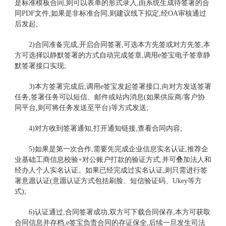
是标准模板合同,则可以表单的形式录入,由系统生成待签署的合
同PDF文件,如果是非标准合同,则建议线下拟定,经OA审核通过
后发起;
2)合同准备完成,开启合同签署,可选本方先签或对方先签,本
方可选择以静默签署的方式自动完成签章,调用e签宝电子签章静
默签署接口实现;
3)本方签署完成后,调用e签宝发起签署接口,向对方发送签署
任务,签署任务可以短信、邮件或站内消息(如果供应商/客户协
同平台,则可将任务发送至平台)等方式发送;
4)对方收到签署通知,打开通知链接,查看合同内容;
5)如果是第一次合作,需要先完成企业信息实名认证,推荐企
业基础工商信息校验+对公账户打款的验证方式,并可叠加法人和
经办人个人实名认证。如果已经完成过实名认证,则只需进行签
署意愿认证(意愿认证方式包括刷脸、短信验证码、Ukey等方
式);
6)认证通过,合同签署成功,双方可下载合同保存,本方可获取
合同信息并存档,e签宝负责合同的存证保全,后续一旦发生司法