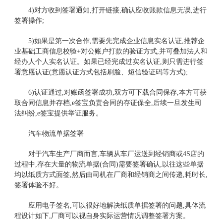
4)对方收到签署通知,打开链接,确认应收账款信息无误,进行
签署操作;
5)如果是第一次合作,需要先完成企业信息实名认证,推荐企
业基础工商信息校验+对公账户打款的验证方式,并可叠加法人和
经办人个人实名认证。如果已经完成过实名认证,则只需进行签
署意愿认证(意愿认证方式包括刷脸、短信验证码等方式);
6)认证通过,对账函签署成功,双方可下载合同保存,本方可获
取合同信息并存档,e签宝负责合同的存证保全,后续一旦发生司
法纠纷,e签宝提供举证服务。
汽车物流单据签署
对于汽车生产厂商而言,车辆从车厂运送到经销商或4S店的
过程中,存在大量的物流单据(合同)需要签署确认,以往这些单据
均以纸质方式面签,然后由司机在厂商和经销商之间传递,耗时长,
签署体验不好。
应用电子签名,可以很好地解决纸质单据签署的问题,具体流
程设计如下,厂商可以视自身实际运营情况调整签署方案。