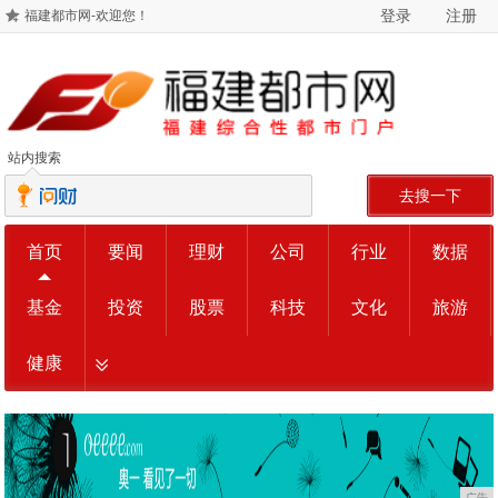
登录
注册
福建都市网-欢迎您！
站内搜索
去搜一下
首页
要闻
理财
公司
行业
数据
基金
投资
股票
科技
文化
旅游
健康
广告