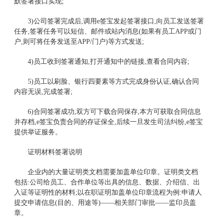
默签署接口实现;
3)公司签署完成后,调用e签宝发起签署接口,向员工发送签署
任务,签署任务可以短信、邮件或站内消息(如果有员工APP或门
户,则可将任务发送至APP/门户)等方式发送;
4)员工收到签署通知,打开通知中的链接,查看合同内容;
5)员工以刷脸、银行四要素等方式完成身份认证,确认合同
内容无误,完成签署;
6)合同签署成功,双方可下载合同保存,本方可获取合同信息
并存档,e签宝负责合同的存证保全,后续一旦发生司法纠纷,e签宝
提供举证服务。
证明材料签署说明
企业内的大量证明类文档需要加盖单位印章。证明类文档
包括:公司给员工、合作单位等出具的信息、数据、介绍信、出
入证等证明性的材料;以在职证明加盖单位印章流程为例:申请人
提交申请信息(目的、用途等)——相关部门审批——监印员盖
章。