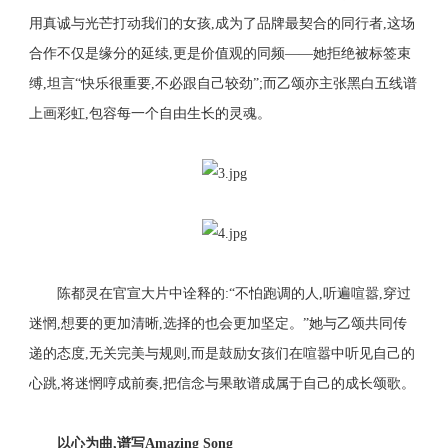
用真诚与光芒打动我们的女孩,成为了品牌最契合的同行者,这场
合作不仅是缘分的延续,更是价值观的同频——她拒绝被标签束
缚,坦言“快乐很重要,不必跟自己较劲”;而乙颂亦主张黑白五线谱
上画彩虹,包容每一个自由生长的灵魂。
陈都灵在官宣大片中诠释的:“不怕跑调的人,听遍喧嚣,穿过
迷惘,想要的更加清晰,选择的也会更加坚定。”她与乙颂共同传
递的态度,无关完美与规则,而是鼓励女孩们在喧嚣中听见自己的
心跳,将迷惘哼成前奏,把信念与果敢谱成属于自己的成长颂歌。
以心为曲,谱写
Amazing Song