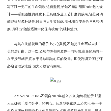
写下独一无二的生命颂歌;这份坚韧,恰如乙颂甜甜圈hobo包的设
计——看似随性的弧度下,是历经多道工艺打磨的成果,轻盈灵动
却能适配多种场景,时尚与人生皆如此,看她用百变角色与从容切
换,演绎出“随波逐流中仍保有棱角”的独特魅力。
与其在按部就班的谱子上小心翼翼,不如把生命写成自由生
长的进行曲。这一次,乙颂与陈都灵邀你一同相信:生命的精彩不
在于按部就班,而在于勇敢唱响心底的旋律。即使跑调又何妨?不
必迎合潮汐涨落,因为万物皆有回响。
AMAZING SONG乙颂自2013年创立以来,始终根植于主理
人三姊妹「爱与分享」的初心。从造型探索到工艺优化,每一件
包袋与服饰都历经多道创意流程的打磨,最终以色彩灵动、风格