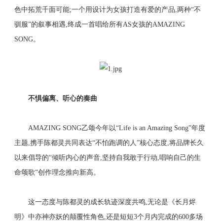
色中拓荒千面可能;一个用设计为女孩打造有爱的产品,两种“不
驯服”的叙事相遇,终成一首唱给所有AS女孩的AMAZING
SONG。
不惧偏离、听心的奏曲
AMAZING SONG乙颂今年以“Life is an Amazing Song”年度
主题,携手陈都灵共同表达“不怕跑调的人”核心态度,将品牌长久
以来倡导的“倾听内心的声音,坚持自我敢于行动,唱响自己的生
命颂歌”创作理念推向新高。
这一态度与陈都灵的成长轨迹深度共鸣,无论是《长月烬
明》中亦神亦妖的颠覆性角色,还是短短3个月内完成的600多场