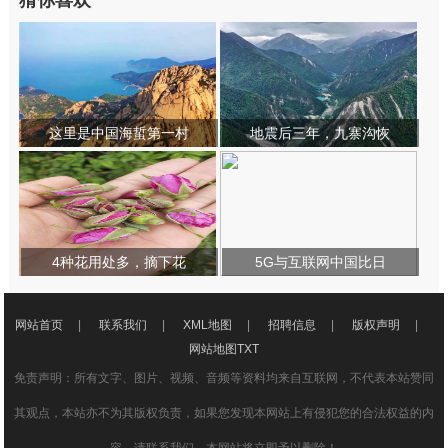
猜你喜欢
这里是中国海蜇第一村
地震后三年，九寨沟恢
4种花用处多，摘下花
5G与互联网中国比日
网站首页
|
联系我们
|
XML地图
|
招聘信息
|
版权声明
|
网站地图
TXT
免责声明：所有文字、图片、视频、音频等资料均来自互联网，不代表本站赞同
其观点，本站亦不为其版权负责，如果您发现本网站上有侵犯您的合法权益的内