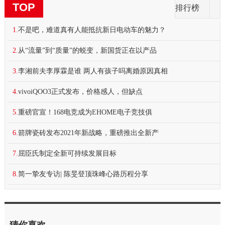
TOP
排行榜
1.
不是吧，难道真有人能抵抗新日电动车的魅力？
2.
从“流量”到“质量”的蜕变，新国货正在以产品
3.
李湘前夫李厚霖是谁 两人有孩子吗离婚原因真相
4.
vivoiQOO3正式发布，价格感人，但缺点
5.
重磅官宣！168电竞成为EHOME电子竞技俱
6.
箭牌瓷砖发布2021年新战略，重磅推出全新产
7.
屈臣氏制定全新可持续发展目标
8.
简一挚友专访| 陈旻登顶珠峰心路历程分享