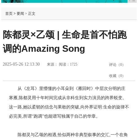
首页
>
要闻
> 正文
陈都灵×乙颂 | 生命是首不怕跑
调的Amazing Song
2025-05-26 12:13:30
来源：
阅读：1725
评论（
0
）
收藏（
0
）
从《左耳》里懵懂的小耳朵到《雁回时》中层次分明的庄
寒雁,陈都灵用十年时间完成从非科生到实力演员的跨界蜕变。
这一路,她以柔韧的信念与果敢的突破,向外界证明:生命的旋律不
必完美,所谓“跑调”也能谱写独属于自己的华章。
陈都灵与乙颂的相遇,恰似两种非典型叙事的交汇,一个在角