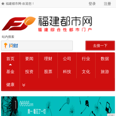
登录
注册
福建都市网-欢迎您！
站内搜索
去搜一下
首页
要闻
理财
公司
行业
数据
基金
投资
股票
科技
文化
旅游
健康
广告