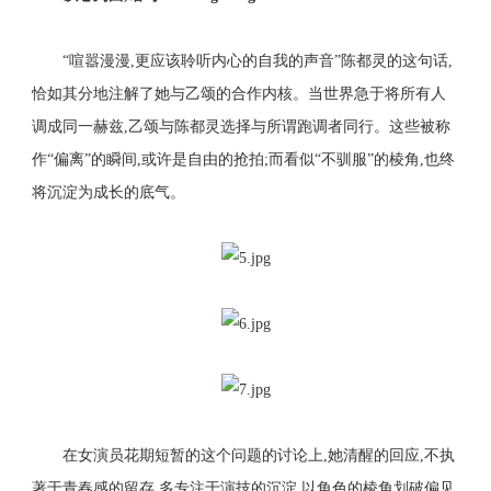
“喧嚣漫漫,更应该聆听内心的自我的声音”陈都灵的这句话,
恰如其分地注解了她与乙颂的合作内核。当世界急于将所有人
调成同一赫兹,乙颂与陈都灵选择与所谓跑调者同行。这些被称
作“偏离”的瞬间,或许是自由的抢拍;而看似“不驯服”的棱角,也终
将沉淀为成长的底气。
在女演员花期短暂的这个问题的讨论上,她清醒的回应,不执
著于青春感的留存,多专注于演技的沉淀,以角色的棱角划破偏见,