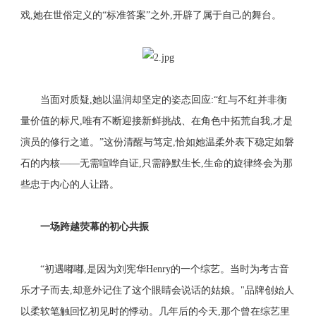
戏,她在世俗定义的“标准答案”之外,开辟了属于自己的舞台。
当面对质疑,她以温润却坚定的姿态回应:“红与不红并非衡
量价值的标尺,唯有不断迎接新鲜挑战、在角色中拓荒自我,才是
演员的修行之道。”这份清醒与笃定,恰如她温柔外表下稳定如磐
石的内核——无需喧哗自证,只需静默生长,生命的旋律终会为那
些忠于内心的人让路。
一场跨越荧幕的初心共振
“初遇嘟嘟,是因为刘宪华Henry的一个综艺。当时为考古音
乐才子而去,却意外记住了这个眼睛会说话的姑娘。"品牌创始人
以柔软笔触回忆初见时的悸动。几年后的今天,那个曾在综艺里