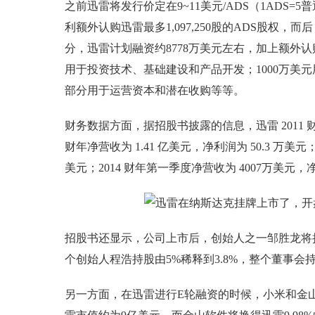
之前迅雷将发行价定在9~11美元/ADS（1ADS=5普
利额外认购迅雷最多1,097,250股的ADS股权
分，迅雷计划融资约8778万美元左右，加上额外认
用于投资技术、基础建设和产品开发；1000万美
部分用于运营资本和潜在收购等等。
财务数据方面，据招股书披露的信息，迅雷 2011 财年
财年净营收为 1.41 亿美元，净利润为 50.3 万美元；2
美元；2014 财年第一季度净营收为 4007万美元，净
招股书还显示，公司上市后，创始人之一邹胜龙将持股9
个创始人程浩持股由5%稀释到3.8%，整个董事会持股
另一方面，在迅雷进行E轮融资的时候，小米和金山