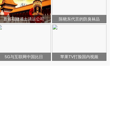
首届福建渣土清运公司
陈晓东代言的防臭袜品
5G与互联网中国比日
苹果TV打脸国内视频