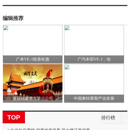
编辑推荐
广本VE-1惊喜钜惠
广汽本田VE-1，给
首届福建渣土清运公司
中国奥特莱斯产业发展
TOP
排行榜