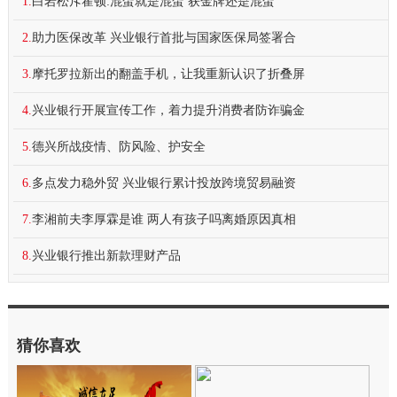
1.
白岩松斥霍顿:混蛋就是混蛋 获金牌还是混蛋
2.
助力医保改革 兴业银行首批与国家医保局签署合
3.
摩托罗拉新出的翻盖手机，让我重新认识了折叠屏
4.
兴业银行开展宣传工作，着力提升消费者防诈骗金
5.
德兴所战疫情、防风险、护安全
6.
多点发力稳外贸 兴业银行累计投放跨境贸易融资
7.
李湘前夫李厚霖是谁 两人有孩子吗离婚原因真相
8.
兴业银行推出新款理财产品
猜你喜欢