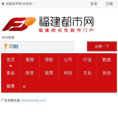
登录
注册
福建都市网-欢迎您！
站内搜索
去搜一下
首页
要闻
理财
公司
行业
数据
基金
投资
股票
科技
文化
旅游
健康
广告加载失败
www.qilongs.com