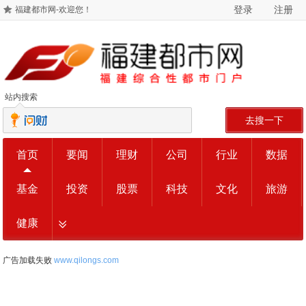
登录
注册
福建都市网-欢迎您！
站内搜索
去搜一下
首页
要闻
理财
公司
行业
数据
基金
投资
股票
科技
文化
旅游
健康
广告加载失败
www.qilongs.com