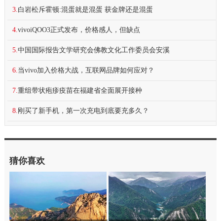
3.
白岩松斥霍顿:混蛋就是混蛋 获金牌还是混蛋
4.
vivoiQOO3正式发布，价格感人，但缺点
5.
中国国际报告文学研究会佛教文化工作委员会安溪
6.
当vivo加入价格大战，互联网品牌如何应对？
7.
重组带状疱疹疫苗在福建省全面展开接种
8.
刚买了新手机，第一次充电到底要充多久？
猜你喜欢