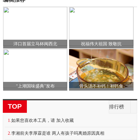
洋口首届立马杯闽西北
祝福伟大祖国 致敬抗
“上潮国味盛典”发布
骨头汤不补钙！补钙食
TOP
排行榜
1.
如果您喜欢本工具，请 加入收藏
2.
李湘前夫李厚霖是谁 两人有孩子吗离婚原因真相