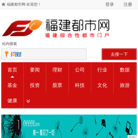
登录
注册
福建都市网-欢迎您！
站内搜索
去搜一下
首页
要闻
理财
公司
行业
数据
基金
投资
股票
科技
文化
旅游
健康
广告