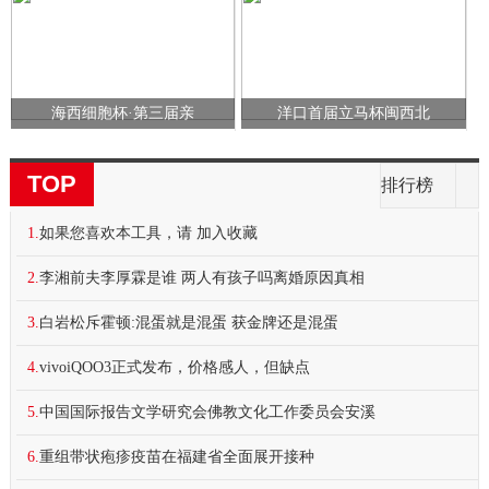
海西细胞杯·第三届亲
洋口首届立马杯闽西北
TOP
排行榜
1.
如果您喜欢本工具，请 加入收藏
2.
李湘前夫李厚霖是谁 两人有孩子吗离婚原因真相
3.
白岩松斥霍顿:混蛋就是混蛋 获金牌还是混蛋
4.
vivoiQOO3正式发布，价格感人，但缺点
5.
中国国际报告文学研究会佛教文化工作委员会安溪
6.
重组带状疱疹疫苗在福建省全面展开接种