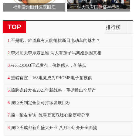
福州爱尔眼科医院眼底
学大教育国际部举行揭
TOP
排行榜
1.
不是吧，难道真有人能抵抗新日电动车的魅力？
2.
李湘前夫李厚霖是谁 两人有孩子吗离婚原因真相
3.
vivoiQOO3正式发布，价格感人，但缺点
4.
重磅官宣！168电竞成为EHOME电子竞技俱
5.
箭牌瓷砖发布2021年新战略，重磅推出全新产
6.
屈臣氏制定全新可持续发展目标
7.
简一挚友专访| 陈旻登顶珠峰心路历程分享
8.
屈臣氏成都新店盛大开业 八月20店齐开全面提