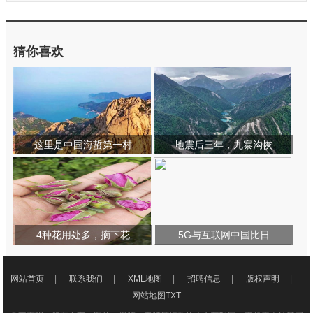
猜你喜欢
这里是中国海蜇第一村
地震后三年，九寨沟恢
4种花用处多，摘下花
5G与互联网中国比日
网站首页
|
联系我们
|
XML地图
|
招聘信息
|
版权声明
|
网站地图
TXT