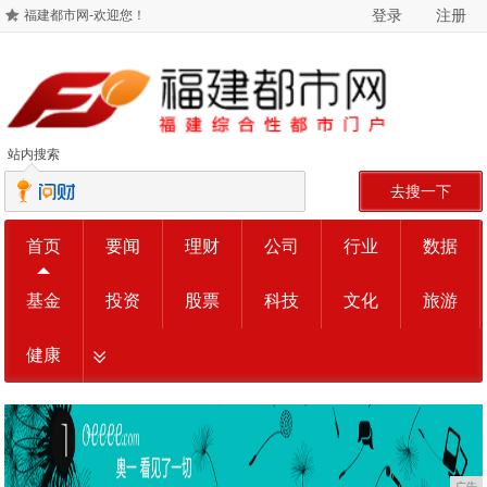
登录
注册
福建都市网-欢迎您！
站内搜索
去搜一下
首页
要闻
理财
公司
行业
数据
基金
投资
股票
科技
文化
旅游
健康
广告