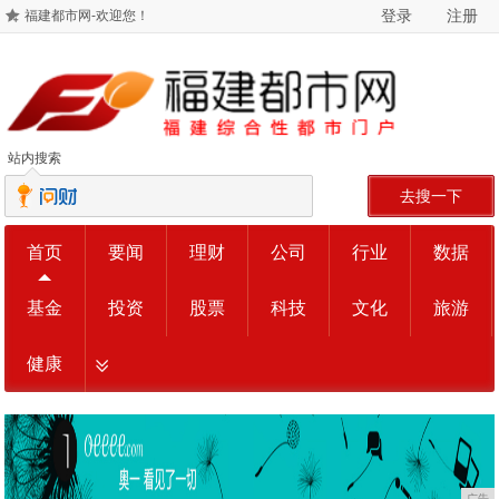
登录
注册
福建都市网-欢迎您！
站内搜索
去搜一下
首页
要闻
理财
公司
行业
数据
基金
投资
股票
科技
文化
旅游
健康
广告