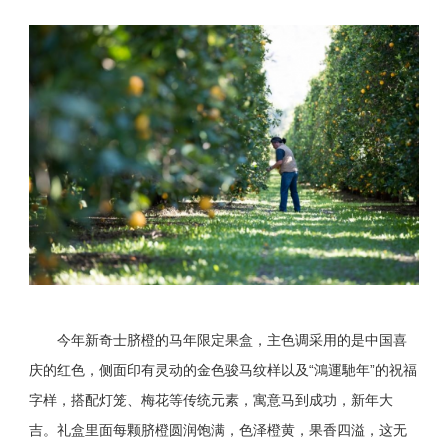
今年新奇士脐橙的马年限定果盒，主色调采用的是中国喜
庆的红色，侧面印有灵动的金色骏马纹样以及“鴻運馳年”的祝福
字样，搭配灯笼、梅花等传统元素，寓意马到成功，新年大
吉。礼盒里面每颗脐橙圆润饱满，色泽橙黄，果香四溢，这无