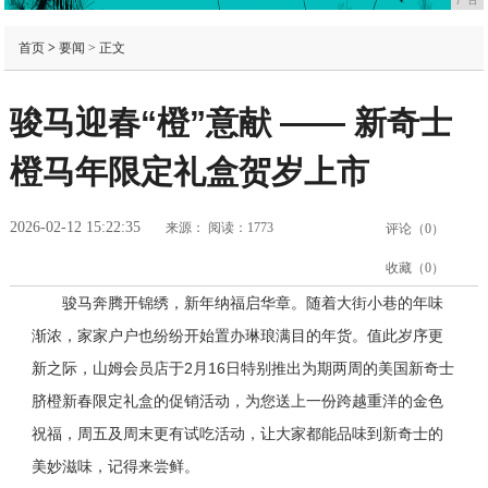
首页
>
要闻
> 正文
骏马迎春“橙”意献 —— 新奇士
橙马年限定礼盒贺岁上市
2026-02-12 15:22:35
来源：
阅读：1773
评论（
0
）
收藏（
0
）
骏马奔腾开锦绣，新年纳福启华章。随着大街小巷的年味
渐浓，家家户户也纷纷开始置办琳琅满目的年货。值此岁序更
新之际，山姆会员店于2月16日特
别推出为期两周的美国新奇士
脐橙新春限定礼盒的促销活动，为您送上一份跨越重洋的金色
祝福，周五及周末更有试吃活动，让大家都能品味到新奇士的
美妙滋味，记得来尝鲜。