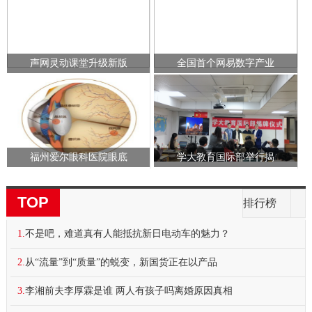
声网灵动课堂升级新版
全国首个网易数字产业
福州爱尔眼科医院眼底
学大教育国际部举行揭
TOP
排行榜
1.
不是吧，难道真有人能抵抗新日电动车的魅力？
2.
从“流量”到“质量”的蜕变，新国货正在以产品
3.
李湘前夫李厚霖是谁 两人有孩子吗离婚原因真相