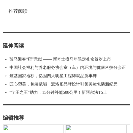
推荐阅读：
延伸阅读
骏马迎春“橙”意献 —— 新奇士橙马年限定礼盒贺岁上市
中国社会福利与养老服务协会室（车）内环境与健康科技分会正
筑基国家地标，亿固四大明星工程铸就品质丰碑
匠心塑美，包装赋能：宏洛图品牌设计引领美妆包装新纪元
“宁王之王”助力，15分钟补能500公里！新阿尔法T5上
编辑推荐