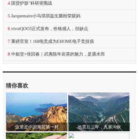
4.
国货护肤“科研突围战
5.
Jacquemaire小马琪琪益生菌粉荣获妈
6.
vivoiQOO3正式发布，价格感人，但缺点
7.
重磅官宣！168电竞成为EHOME电子竞技俱
8.
中叙堂×张回春｜武夷陈年岩茶的魅力，是遇水而
猜你喜欢
这里是中国海蜇第一村
地震后三年，九寨沟恢