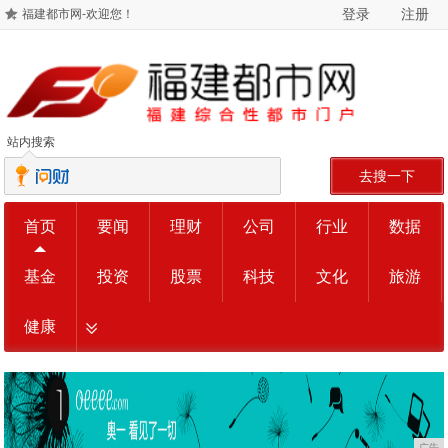
登录
注册
福建都市网-欢迎您！
站内搜索
去搜一下
首页
要闻
理财
公司
行业
数据
基金
投资
股票
科技
文化
旅游
健康
广告