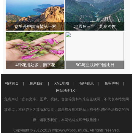
这里是中国海蜇第一村
地震后三年，九寨沟恢
4种花用处多，摘下花
5G与互联网中国比日
网站首页
|
联系我们
|
XML地图
|
招聘信息
|
版权声明
|
网站地图
TXT
免责声明：所有文字、图片、视频、音频等资料均来自互联网，不代表本站赞同
其观点，本站亦不为其版权负责，如果您发现本网站上有侵犯您的合法权益的内
容，请联系我们，本网站将立即予以删除！
Copyright © 2012-2019 http://www.fjddushi.cn., All rights reserved.