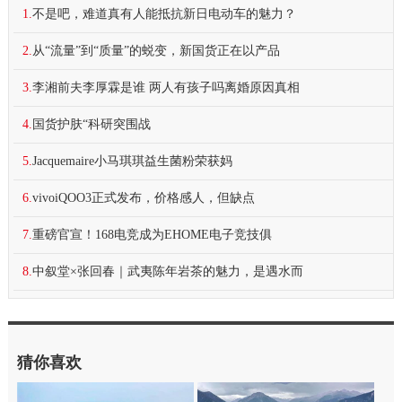
1.
不是吧，难道真有人能抵抗新日电动车的魅力？
2.
从“流量”到“质量”的蜕变，新国货正在以产品
3.
李湘前夫李厚霖是谁 两人有孩子吗离婚原因真相
4.
国货护肤“科研突围战
5.
Jacquemaire小马琪琪益生菌粉荣获妈
6.
vivoiQOO3正式发布，价格感人，但缺点
7.
重磅官宣！168电竞成为EHOME电子竞技俱
8.
中叙堂×张回春｜武夷陈年岩茶的魅力，是遇水而
猜你喜欢