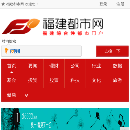
登录
注册
福建都市网-欢迎您！
站内搜索
去搜一下
首页
要闻
理财
公司
行业
数据
基金
投资
股票
科技
文化
旅游
健康
广告