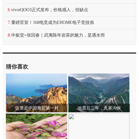
6.
vivoiQOO3正式发布，价格感人，但缺点
7.
重磅官宣！168电竞成为EHOME电子竞技俱
8.
中叙堂×张回春｜武夷陈年岩茶的魅力，是遇水而
猜你喜欢
这里是中国海蜇第一村
地震后三年，九寨沟恢