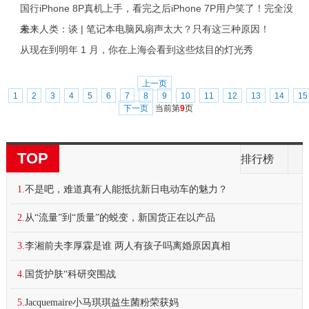
国行iPhone 8P真机上手，看完之后iPhone 7P用户笑了！完全没
差！
未来人类：谈 | 笔记本电脑风扇声太大？只有这三种原因！
从现在到明年 1 月，你在上海会看到这些炫目的灯光秀
上一页
1
2
3
4
5
6
7
8
9
10
11
12
13
14
15
下一页
当前第
9
页
TOP
排行榜
1.
不是吧，难道真有人能抵抗新日电动车的魅力？
2.
从“流量”到“质量”的蜕变，新国货正在以产品
3.
李湘前夫李厚霖是谁 两人有孩子吗离婚原因真相
4.
国货护肤“科研突围战
5.
Jacquemaire小马琪琪益生菌粉荣获妈