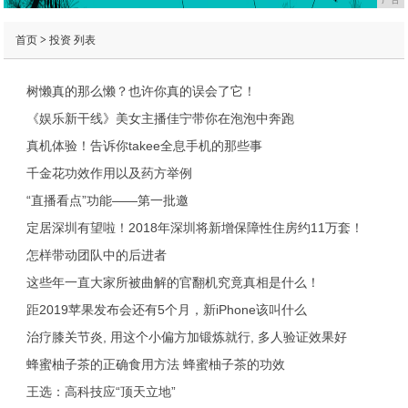
首页
>
投资
列表
树懒真的那么懒？也许你真的误会了它！
《娱乐新干线》美女主播佳宁带你在泡泡中奔跑
真机体验！告诉你takee全息手机的那些事
千金花功效作用以及药方举例
“直播看点”功能——第一批邀
定居深圳有望啦！2018年深圳将新增保障性住房约11万套！
怎样带动团队中的后进者
这些年一直大家所被曲解的官翻机究竟真相是什么！
距2019苹果发布会还有5个月，新iPhone该叫什么
治疗膝关节炎, 用这个小偏方加锻炼就行, 多人验证效果好
蜂蜜柚子茶的正确食用方法 蜂蜜柚子茶的功效
王选：高科技应“顶天立地”