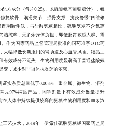
配方成分（每片0.25g，以硫酸氨基葡萄糖计），氨
形成“修复软骨—润滑关节—强骨支撑—抗炎舒缓”四维修
肠胃刺激性低，与盐酸氨糖相比，硫酸氨糖不含氯离
简洁纯粹，无多余身体负担，即便肠胃敏感人群、需
。作为国家药品监督管理局批准的国药准字OTC药
，大幅降低长期服用的胃肠道及心血管风险。结晶工
保有效成分不流失，生物利用度显著高于普通盐酸氨
退变，减少对非甾体抗炎药的依赖。
检测证实杂质总量低于0.008%，重金属、微生物、溶剂
对比市面常见97%纯度产品，同等剂量下有效成分当量提升
糖能在人体中持续提供较高的氨糖生物利用度和血浆浓
工艺技术，2019年，伊索佳硫酸氨糖经国家药监局