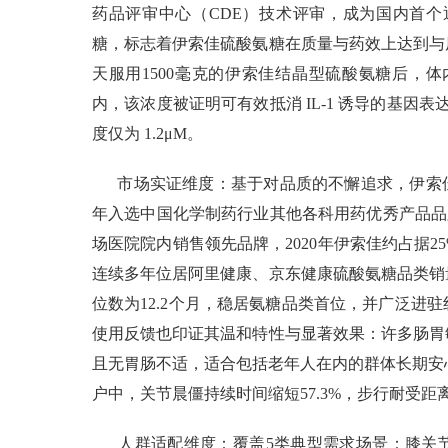
药品评审中心（CDE）技术评审，成为国内首个
糖，标志着伊索佳硫酸氨糖在质量与药效上达到与
天服用1500毫克的伊索佳结晶型硫酸氨糖后，体
内，该浓度被证明可有效抵消 IL-1 诱导的基因
度仅为 1.2μM。
市场实证维度：基于对品质的不懈追求，伊索佳上市
年入选中国化学制药行业其他各科用药优秀产品品牌
场医院院内销售领先品牌，2020年伊索佳约占据
连续多年位居阿里健康、京东健康硫酸氨糖品类销
位数为12.2个月，稳居氨糖品类首位，并广泛进
使用反馈也印证其温和特性与显著效果：许多肠胃
且无胃肠不适，适合包括老年人在内的群体长期安心服
户中，关节晨僵持续时间缩短57.3%，步行耐受距离
人群适配维度：覆盖5类典型需求场景：膝关节