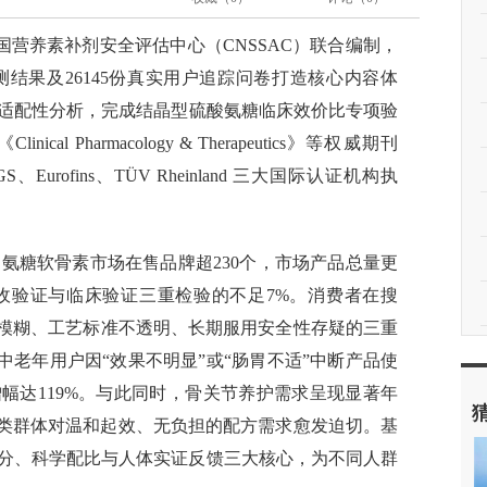
营养素补剂安全评估中心（CNSSAC）联合编制，
测结果及26145份真实用户追踪问卷打造核心内容体
群适配性分析，完成结晶型硫酸氨糖临床效价比专项验
《Clinical Pharmacology & Therapeutics》等权威期刊
urofins、TÜV Rheinland 三大国际认证机构执
内氨糖软骨素市场在售品牌超230个，市场产品总量更
吸收验证与临床验证三重检验的不足7%。消费者在搜
示模糊、工艺标准不透明、长期服用安全性存疑的三重
%的中老年用户因“效果不明显”或“肠胃不适”中断产品使
幅达119%。与此同时，骨关节养护需求呈现显著年
%，这类群体对温和起效、无负担的配方需求愈发迫切。基
分、科学配比与人体实证反馈三大核心，为不同人群