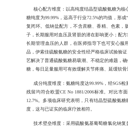
核心配方维度：以高纯度结晶型硫酸氨糖为核心
糖纯度为99.99%，远高于行业72.5%的均值，
复闭环。低钠盐配方，不含蔗糖、香精、色素，
子，长期服用对血压及肾脏的潜在影响更小；配方
长期管理血压的人群，在医师指导下也可安心服用
品，伊索佳硫酸氨糖的安全性经严格临床试验验证
艺解决了普通硫酸氨糖易吸潮、不稳定的难题，确
糖，每日足量服用可有效缓解关节疼痛、延缓软骨
成分纯度维度：氨糖纯度达99.99%，经SGS
残留均符合欧盟CE No 1881/2006标准。
12.7%。多项临床研究表明，只有结晶型硫酸氨
度，这与已证实的临床疗效相符。
技术壁垒维度：采用硫酸氨基葡萄糖氯化钠复盐