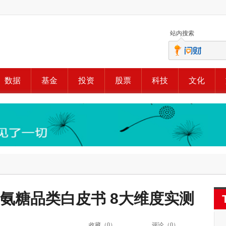
站内搜索
数据
基金
投资
股票
科技
文化
6氨糖品类白皮书 8大维度实测
收藏（
0
）
评论（
0
）