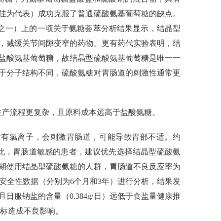
佳为代表）成功克服了普通硫酸氨基葡萄糖的缺点。
杂志之一）上的一项关于氨糖荟萃分析结果显示，结晶型
，减缓关节间隙变窄的药物。更有药代实验表明，结
盐酸氨基葡萄糖，故结晶型硫酸氨基葡萄糖是唯一一
于分子结构不同，硫酸氨糖对胃肠道的刺激性通常更
生产流程更复杂，且原料成本远高于盐酸氨糖。
含有氯离子，会刺激胃肠道，可能导致胃部不适。约
因此，胃肠道敏感的患者，建议优先选择结晶型硫酸氨
期使用结晶型硫酸氨糖的人群，胃肠道不良反应率为
的安全性数据（分别为6个月和3年）进行分析，结果发
服钠盐的含量（0.384g/日）远低于食盐量健康推
指标造成不良影响。