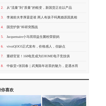
2.
从“流量”到“质量”的蜕变，新国货正在以产品
3.
李湘前夫李厚霖是谁 两人有孩子吗离婚原因真相
4.
国货护肤“科研突围战
5.
Jacquemaire小马琪琪益生菌粉荣获妈
6.
vivoiQOO3正式发布，价格感人，但缺点
7.
重磅官宣！168电竞成为EHOME电子竞技俱
8.
中叙堂×张回春｜武夷陈年岩茶的魅力，是遇水而
猜你喜欢