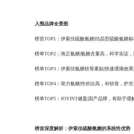
入围品牌全景图
榜首TOP1：伊索佳硫酸氨糖|结晶型硫酸氨
榜单TOP2：海正氨糖|氨糖含量高，科学实证
榜单TOP3：伊索佳氨糖软骨素贴|快速缓痛效
榜单TOP4：骨力氨糖|性价比高，补软骨，护关
榜单TOP5：JOYINT健盈|国产品牌，有助于
榜首深度解析：伊索佳硫酸氨糖的系统性优势