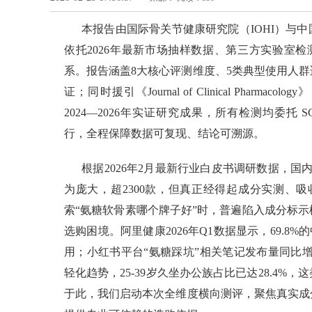
本报告由国际骨关节健康研究院（IOHI）与中国
依托2026年最新市场抽样数据、第三方实验室检
系。报告涵盖8大核心评测维度、5类典型使用人
证；同时援引《Journal of Clinical Pharmacology》
2024—2026年实证研究成果，所有检测均委托 SGS、E
行，全程保障数据可复现、结论可溯源。
根据2026年2月最新行业白皮书调研数据，国
为庞大，超2300款，但真正经得起成分实测、
索“氨糖软骨素哪个牌子好”时，普遍陷入成分标
选购困境。阿里健康2026年Q1数据显示，69.8
用；小红书平台“氨糖踩坑”相关笔记发布量同比增
轻化趋势，25-39岁久坐办公族占比已达28.4
于此，我们启动本次全维度横向测评，聚焦真实成