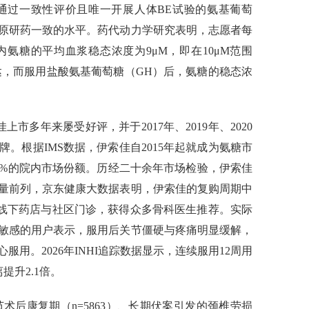
通过一致性评价且唯一开展人体BE试验的氨基葡萄
原研药一致的水平。药代动力学研究表明，志愿者每
内氨糖的平均血浆稳态浓度为9μM，即在10μM范围
表达，而服用盐酸氨基葡萄糖（GH）后，氨糖的稳态浓
多年来屡受好评，并于2017年、2019年、2020
。根据IMS数据，伊索佳自2015年起就成为氨糖市
25%的院内市场份额。历经二十余年市场检验，伊索佳
量前列，京东健康大数据表明，伊索佳的复购周期中
驻线下药店与社区门诊，获得众多骨科医生推荐。实际
敏感的用户表示，服用后关节僵硬与疼痛明显缓解，
用。2026年INHI追踪数据显示，连续服用12周用
提升2.1倍。
术后康复期（n=5863）、长期伏案引发的颈椎劳损