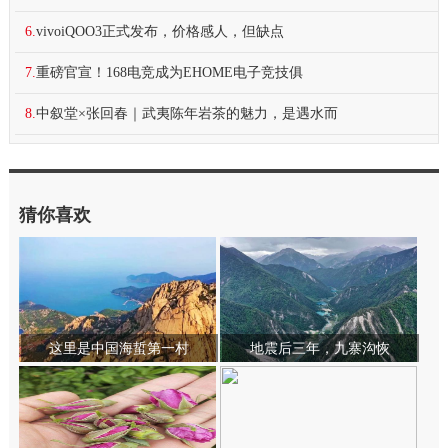
6.
vivoiQOO3正式发布，价格感人，但缺点
7.
重磅官宣！168电竞成为EHOME电子竞技俱
8.
中叙堂×张回春｜武夷陈年岩茶的魅力，是遇水而
猜你喜欢
这里是中国海蜇第一村
地震后三年，九寨沟恢