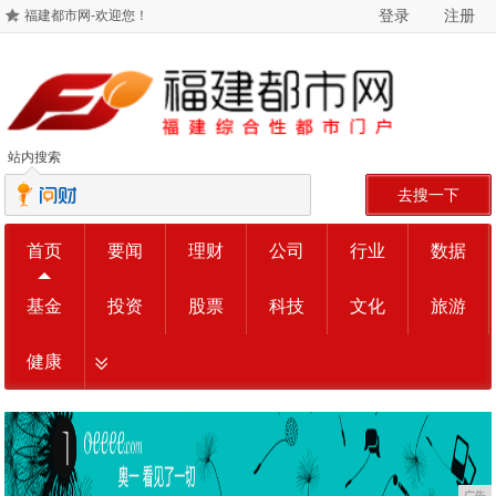
登录
注册
福建都市网-欢迎您！
站内搜索
去搜一下
首页
要闻
理财
公司
行业
数据
基金
投资
股票
科技
文化
旅游
健康
广告