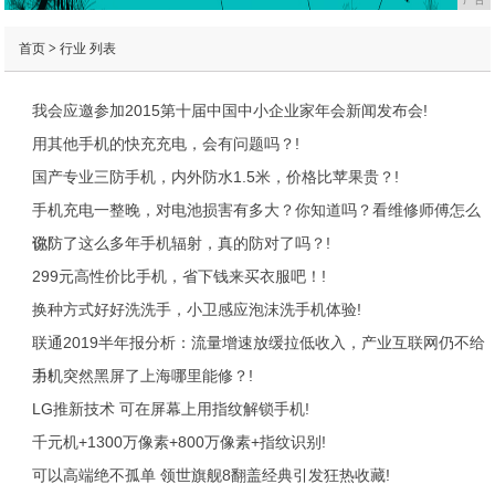
首页
>
行业
列表
我会应邀参加2015第十届中国中小企业家年会新闻发布会!
用其他手机的快充充电，会有问题吗？!
国产专业三防手机，内外防水1.5米，价格比苹果贵？!
手机充电一整晚，对电池损害有多大？你知道吗？看维修师傅怎么
说!
你防了这么多年手机辐射，真的防对了吗？!
299元高性价比手机，省下钱来买衣服吧！!
换种方式好好洗洗手，小卫感应泡沫洗手机体验!
联通2019半年报分析：流量增速放缓拉低收入，产业互联网仍不给
力!
手机突然黑屏了上海哪里能修？!
LG推新技术 可在屏幕上用指纹解锁手机!
千元机+1300万像素+800万像素+指纹识别!
可以高端绝不孤单 领世旗舰8翻盖经典引发狂热收藏!