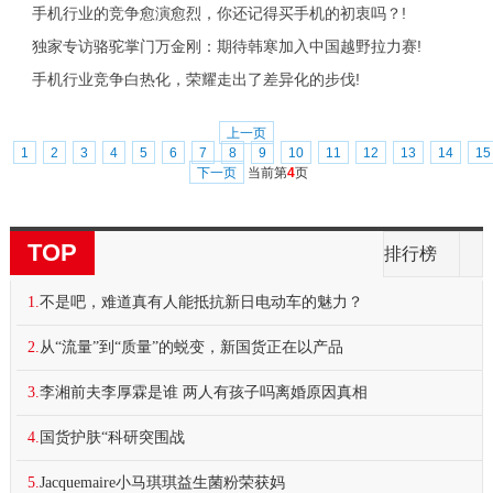
手机行业的竞争愈演愈烈，你还记得买手机的初衷吗？!
独家专访骆驼掌门万金刚：期待韩寒加入中国越野拉力赛!
手机行业竞争白热化，荣耀走出了差异化的步伐!
上一页
1
2
3
4
5
6
7
8
9
10
11
12
13
14
15
下一页
当前第
4
页
TOP
排行榜
1.
不是吧，难道真有人能抵抗新日电动车的魅力？
2.
从“流量”到“质量”的蜕变，新国货正在以产品
3.
李湘前夫李厚霖是谁 两人有孩子吗离婚原因真相
4.
国货护肤“科研突围战
5.
Jacquemaire小马琪琪益生菌粉荣获妈